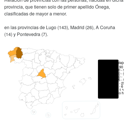
provincia, que tienen solo de primer apellido Ónega,
clasificadas de mayor a menor.
en las provincias de Lugo (143), Madrid (26), A Coruña
(14) y Pontevedra (7).
Porcentajes
> 90 %
80 - 90
70 - 80
50 - 70
25 - 50
6 - 25 
1 - 6 %
< 1 %
No hay