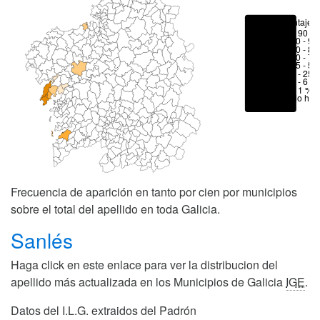
Porcentajes
> 90 %
80 - 90
70 - 80
50 - 70
25 - 50
6 - 25 
1 - 6 %
< 1 %
No hay
Frecuencia de aparición en tanto por cien por municipios
sobre el total del apellido en toda Galicia.
Sanlés
Haga click en este enlace para ver la distribucion del
apellido más actualizada en los Municipios de Galicia
IGE
.
Datos del I.L.G. extraidos del Padrón