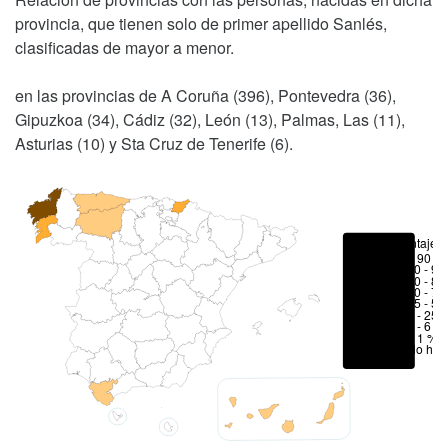
provincia, que tienen solo de primer apellido Sanlés,
clasificadas de mayor a menor.
en las provincias de A Coruña (396), Pontevedra (36),
Gipuzkoa (34), Cádiz (32), León (13), Palmas, Las (11),
Asturias (10) y Sta Cruz de Tenerife (6).
Porcentajes
> 90 %
80 - 90
70 - 80
50 - 70
25 - 50
6 - 25 
1 - 6 %
< 1 %
No hay