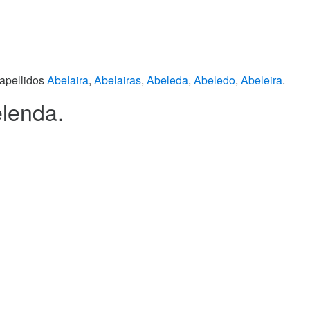
 apellidos
Abelaira
,
Abelairas
,
Abeleda
,
Abeledo
,
Abeleira
.
elenda.