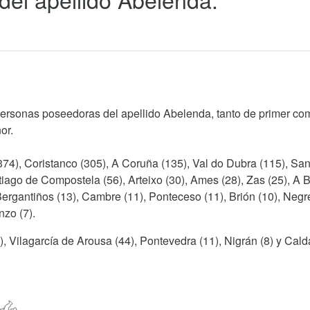
personas poseedoras del apellido Abelenda, tanto de primer co
or.
(374), Coristanco (305), A Coruña (135), Val do Dubra (115), San
iago de Compostela (56), Arteixo (30), Ames (28), Zas (25), A 
Bergantiños (13), Cambre (11), Ponteceso (11), Brión (10), Negr
nzo (7).
), Vilagarcía de Arousa (44), Pontevedra (11), Nigrán (8) y Cal