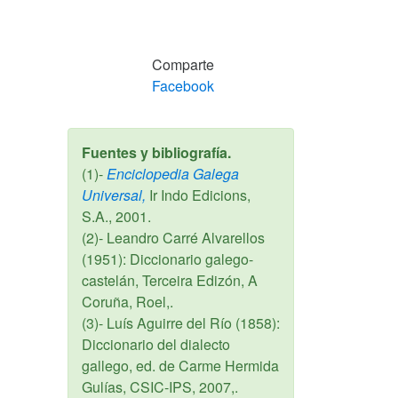
Comparte
Facebook
Fuentes y bibliografía.
(1)-
Enciclopedia Galega
Universal,
Ir Indo Edicions,
S.A.,
2001
.
(2)- Leandro Carré Alvarellos
(1951): Diccionario galego-
castelán, Terceira Edizón, A
Coruña, Roel,.
(3)- Luís Aguirre del Río (1858):
Diccionario del dialecto
gallego, ed. de Carme Hermida
Gulías, CSIC-IPS, 2007,.