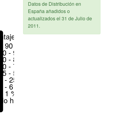
Datos de Distribución en
España añadidos o
actualizados el
31 de Julio de
2011
.
ntajes
> 90 %
80 - 90 %
70 - 80 %
50 - 70 %
25 - 50 %
6 - 25 %
1 - 6 %
< 1 %
No hay