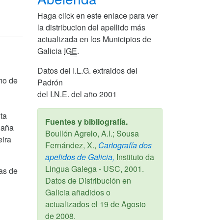
Haga click en este enlace para ver
la distribucion del apellido más
actualizada en los Municipios de
Galicia
IGE
.
Datos del I.L.G. extraidos del
mo de
Padrón
del I.N.E. del año 2001
ta
Fuentes y bibliografía.
Baña
Boullón Agrelo, A.I.; Sousa
eira
Fernández, X.,
Cartografía dos
apelidos de Galicia,
Instituto da
Lingua Galega - USC,
2001
.
das de
Datos de Distribución en
Galicia añadidos o
actualizados el
19 de Agosto
de 2008
.