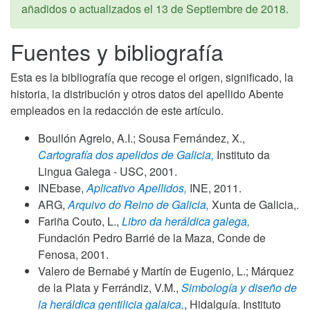
añadidos o actualizados el
13 de Septiembre de 2018
.
Fuentes y bibliografía
Esta es la bibliografía que recoge el origen, significado, la
historia, la distribución y otros datos del apellido Abente
empleados en la redacción de este artículo.
Boullón Agrelo, A.I.; Sousa Fernández, X.,
Cartografía dos apelidos de Galicia,
Instituto da
Lingua Galega - USC,
2001
.
INEbase,
Aplicativo Apellidos,
INE,
2011
.
ARG,
Arquivo do Reino de Galicia,
Xunta de Galicia,.
Fariña Couto, L.,
Libro da heráldica galega,
Fundación Pedro Barrié de la Maza, Conde de
Fenosa,
2001
.
Valero de Bernabé y Martín de Eugenio, L.; Márquez
de la Plata y Ferrándiz, V.M.,
Simbología y diseño de
la heráldica gentilicia galaica,
, Hidalguía. Instituto