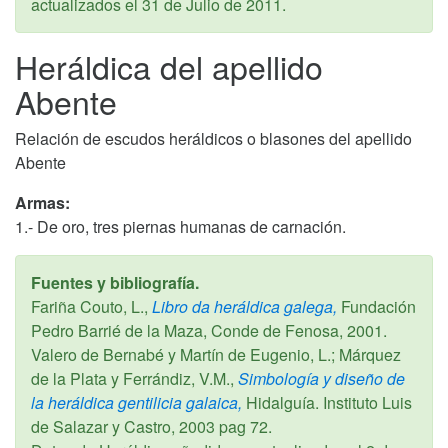
actualizados el
31 de Julio de 2011
.
Heráldica del apellido
Abente
Relación de escudos heráldicos o blasones del apellido
Abente
Armas:
1.- De oro, tres piernas humanas de carnación.
Fuentes y bibliografía.
Fariña Couto, L.,
Libro da heráldica galega,
Fundación
Pedro Barrié de la Maza, Conde de Fenosa,
2001
.
Valero de Bernabé y Martín de Eugenio, L.; Márquez
de la Plata y Ferrándiz, V.M.,
Simbología y diseño de
la heráldica gentilicia galaica,
Hidalguía. Instituto Luis
de Salazar y Castro,
2003
pag 72.