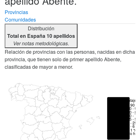
apellido Abente.
Provincias
Comunidades
Distribución
Total en España 10 apellidos
Ver notas metodológicas.
Relación de provincias con las personas, nacidas en dicha
provincia, que tienen solo de primer apellido Abente,
clasificadas de mayor a menor.
Porcentajes
> 90 %
80 - 90
70 - 80
50 - 70
25 - 50
6 - 25 
1 - 6 %
< 1 %
No hay