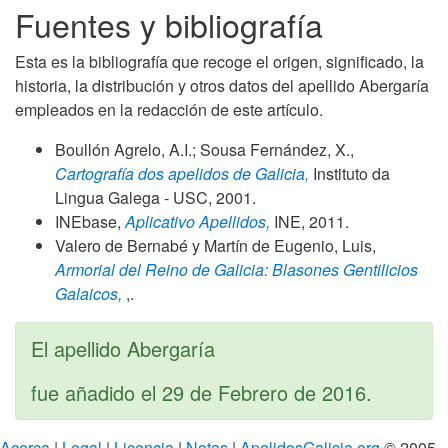
Fuentes y bibliografía
Esta es la bibliografía que recoge el origen, significado, la
historia, la distribución y otros datos del apellido Abergaría
empleados en la redacción de este artículo.
Boullón Agrelo, A.I.; Sousa Fernández, X.,
Cartografía dos apelidos de Galicia,
Instituto da
Lingua Galega - USC,
2001
.
INEbase,
Aplicativo Apellidos,
INE,
2011
.
Valero de Bernabé y Martín de Eugenio, Luis,
Armorial del Reino de Galicia: Blasones Gentilicios
Galaicos,
,.
El apellido Abergaría
fue añadido el
29 de Febrero de 2016
.
Acerca
|
Legal
|
Licencia
|
Notas
|
ApelidosGalicia.org
© 2005 -