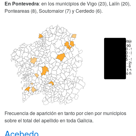
En Pontevedra
: en los municipios de Vigo (23), Lalín (20),
Ponteareas (8), Soutomaior (7) y Cerdedo (6).
Porcentajes
> 90 %
80 - 90
70 - 80
50 - 70
25 - 50
6 - 25 
1 - 6 %
< 1 %
No hay
Frecuencia de aparición en tanto por cien por municipios
sobre el total del apellido en toda Galicia.
Acebedo