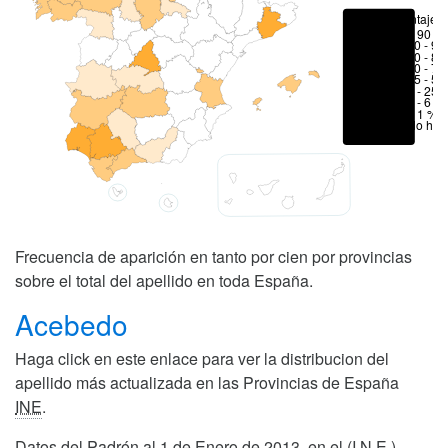
Porcentajes
> 90 %
80 - 90
70 - 80
50 - 70
25 - 50
6 - 25 
1 - 6 %
< 1 %
No hay
Frecuencia de aparición en tanto por cien por provincias
sobre el total del apellido en toda España.
Acebedo
Haga click en este enlace para ver la distribucion del
apellido más actualizada en las Provincias de España
INE
.
Datos del Padrón al 1 de Enero de 2013, en el (I.N.E.)