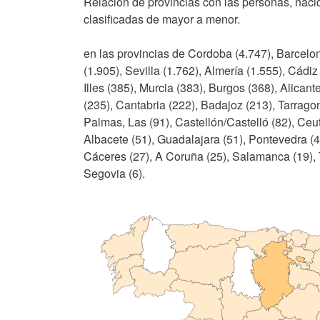
Relación de provincias con las personas, nacid
clasificadas de mayor a menor.
en las provincias de Cordoba (4.747), Barcelon
(1.905), Sevilla (1.762), Almería (1.555), Cádi
Illes (385), Murcia (383), Burgos (368), Alican
(235), Cantabria (222), Badajoz (213), Tarragon
Palmas, Las (91), Castellón/Castelló (82), Ceut
Albacete (51), Guadalajara (51), Pontevedra (48
Cáceres (27), A Coruña (25), Salamanca (19), T
Segovia (6).