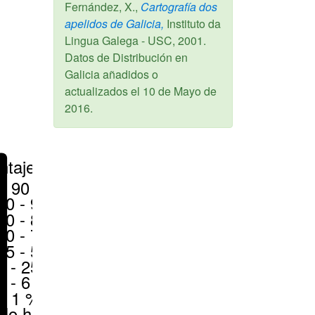
Fernández, X.,
Cartografía dos
apelidos de Galicia,
Instituto da
Lingua Galega - USC,
2001
.
Datos de Distribución en
Galicia añadidos o
actualizados el
10 de Mayo de
2016
.
ntajes
> 90 %
80 - 90 %
70 - 80 %
50 - 70 %
25 - 50 %
6 - 25 %
1 - 6 %
< 1 %
No hay