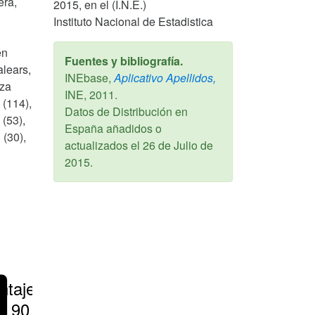
era,
2015, en el (I.N.E.)
Instituto Nacional de Estadistica
én
Fuentes y bibliografía.
alears,
INEbase,
Aplicativo Apellidos,
oza
INE,
2011
.
 (114),
Datos de Distribución en
 (53),
España añadidos o
 (30),
actualizados el
26 de Julio de
2015
.
ntajes
> 90 %