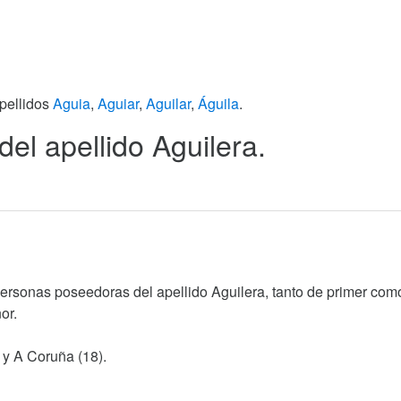
apellidos
Aguia
,
Aguiar
,
Aguilar
,
Águila
.
del apellido Aguilera.
personas poseedoras del apellido Aguilera, tanto de primer com
or.
) y A Coruña (18).