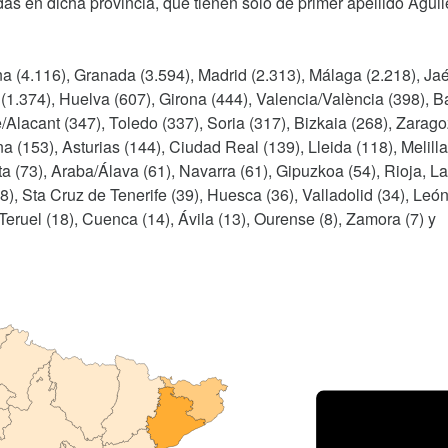
as en dicha provincia, que tienen solo de primer apellido Aguil
a (4.116), Granada (3.594), Madrid (2.313), Málaga (2.218), Ja
z (1.374), Huelva (607), Girona (444), Valencia/València (398), B
te/Alacant (347), Toledo (337), Soria (317), Bizkaia (268), Zarag
a (153), Asturias (144), Ciudad Real (139), Lleida (118), Melilla
a (73), Araba/Álava (61), Navarra (61), Gipuzkoa (54), Rioja, La
), Sta Cruz de Tenerife (39), Huesca (36), Valladolid (34), León
eruel (18), Cuenca (14), Ávila (13), Ourense (8), Zamora (7) y
Porce