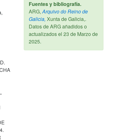
Fuentes y bibliografía.
ARG,
Arquivo do Reino de
a,
Galicia,
Xunta de Galicia,.
Datos de ARG añadidos o
actualizados el
23 de Marzo de
2025
.
D.
ICHA
L
N
DE
4.
R