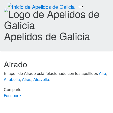
Toggle
navigation
Apelidos de Galicia
Airado
El apellido Airado está relacionado con los apellidos
Aira
,
Airabella
,
Airas
,
Airavella
.
Comparte
Facebook