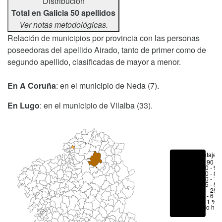
Distribución
Total en Galicia 50 apellidos
Ver notas metodológicas.
Relación de municipios por provincia con las personas
poseedoras del apellido Airado, tanto de primer como de
segundo apellido, clasificadas de mayor a menor.
En A Coruña
: en el municipio de Neda (7).
En Lugo
: en el municipio de Vilalba (33).
Porcentajes
> 90 %
80 - 90
70 - 80
50 - 70
25 - 50
6 - 25 
1 - 6 %
< 1 %
No hay