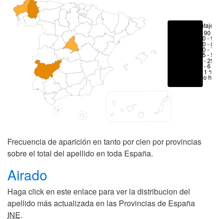
Porcentajes
> 90 %
80 - 90
70 - 80
50 - 70
25 - 50
6 - 25 
1 - 6 %
< 1 %
No hay
Frecuencia de aparición en tanto por cien por provincias
sobre el total del apellido en toda España.
Airado
Haga click en este enlace para ver la distribucion del
apellido más actualizada en las Provincias de España
INE
.