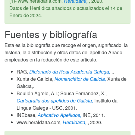
(1)- www.heraldaria.com,
Heraldaria,
,
2020
.
Datos de Heráldica añadidos o actualizados el
14 de
Enero de 2024
.
Fuentes y bibliografía
Esta es la bibliografía que recoge el origen, significado, la
historia, la distribución y otros datos del apellido Airado
empleados en la redacción de este artículo.
RAG,
Dicionario da Real Academia Galega,
,.
Xunta de Galicia,
Nomenclátor de Galicia,
Xunta de
Galicia,.
Boullón Agrelo, A.I.; Sousa Fernández, X.,
Cartografía dos apelidos de Galicia,
Instituto da
Lingua Galega - USC,
2001
.
INEbase,
Aplicativo Apellidos,
INE,
2011
.
www.heraldaria.com,
Heraldaria,
,
2020
.