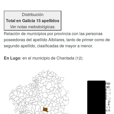
Distribución
Total en Galicia 15 apellidos
Ver notas metodológicas.
Relación de municipios por provincia con las personas
poseedoras del apellido Albilares, tanto de primer como de
segundo apellido, clasificadas de mayor a menor.
En Lugo
: en el municipio de Chantada (12).
Porcentajes
> 90 %
80 - 90
70 - 80
50 - 70
25 - 50
6 - 25 
1 - 6 %
< 1 %
No hay