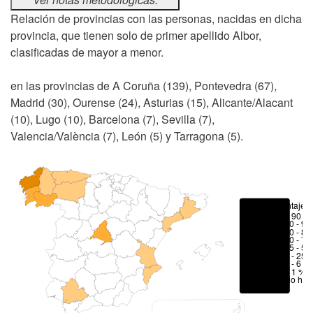
Relación de provincias con las personas, nacidas en dicha
provincia, que tienen solo de primer apellido Albor,
clasificadas de mayor a menor.
en las provincias de A Coruña (139), Pontevedra (67),
Madrid (30), Ourense (24), Asturias (15), Alicante/Alacant
(10), Lugo (10), Barcelona (7), Sevilla (7),
Valencia/València (7), León (5) y Tarragona (5).
Porcentajes
> 90 %
80 - 90
70 - 80
50 - 70
25 - 50
6 - 25 
1 - 6 %
< 1 %
No hay