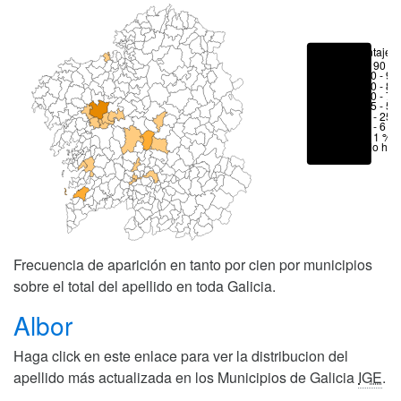
Porcentajes
> 90 %
80 - 90
70 - 80
50 - 70
25 - 50
6 - 25 
1 - 6 %
< 1 %
No hay
Frecuencia de aparición en tanto por cien por municipios
sobre el total del apellido en toda Galicia.
Albor
Haga click en este enlace para ver la distribucion del
apellido más actualizada en los Municipios de Galicia
IGE
.