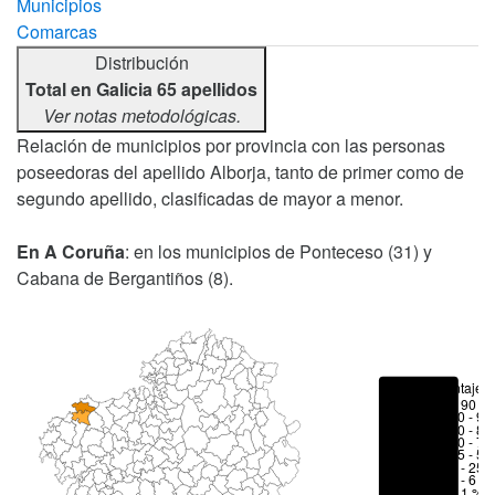
Municipios
Comarcas
Distribución
Total en Galicia 65 apellidos
Ver notas metodológicas.
Relación de municipios por provincia con las personas
poseedoras del apellido Alborja, tanto de primer como de
segundo apellido, clasificadas de mayor a menor.
En A Coruña
: en los municipios de Ponteceso (31) y
Cabana de Bergantiños (8).
Porcentajes
> 90 %
80 - 90
70 - 80
50 - 70
25 - 50
6 - 25 
1 - 6 %
< 1 %