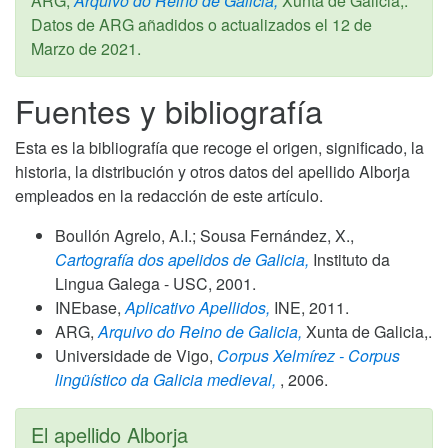
ARG,
Arquivo do Reino de Galicia,
Xunta de Galicia,.
Datos de ARG añadidos o actualizados el
12 de
Marzo de 2021
.
Fuentes y bibliografía
Esta es la bibliografía que recoge el origen, significado, la
historia, la distribución y otros datos del apellido Alborja
empleados en la redacción de este artículo.
Boullón Agrelo, A.I.; Sousa Fernández, X.,
Cartografía dos apelidos de Galicia,
Instituto da
Lingua Galega - USC,
2001
.
INEbase,
Aplicativo Apellidos,
INE,
2011
.
ARG,
Arquivo do Reino de Galicia,
Xunta de Galicia,.
Universidade de Vigo,
Corpus Xelmírez - Corpus
lingüístico da Galicia medieval,
,
2006
.
El apellido Alborja