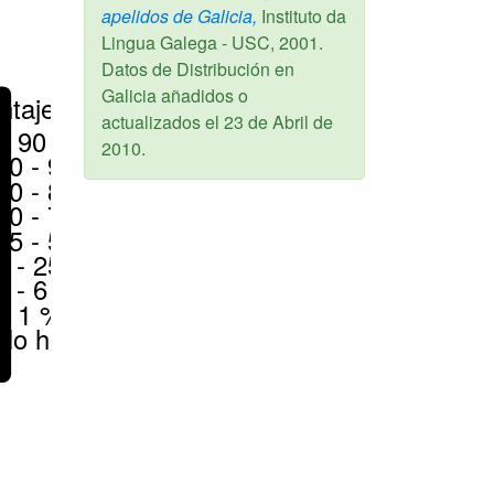
apelidos de Galicia,
Instituto da
Lingua Galega - USC,
2001
.
Datos de Distribución en
Galicia añadidos o
ntajes
actualizados el
23 de Abril de
> 90 %
2010
.
80 - 90 %
70 - 80 %
50 - 70 %
25 - 50 %
6 - 25 %
1 - 6 %
< 1 %
No hay