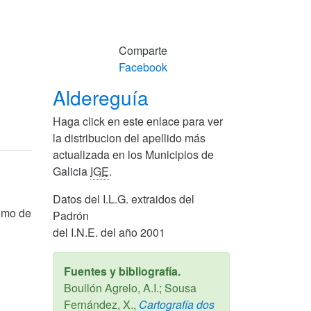
Comparte
Facebook
Aldereguía
Haga click en este enlace para ver
la distribucion del apellido más
actualizada en los Municipios de
Galicia
IGE
.
Datos del I.L.G. extraidos del
como de
Padrón
del I.N.E. del año 2001
Fuentes y bibliografía.
Boullón Agrelo, A.I.; Sousa
Fernández, X.,
Cartografía dos