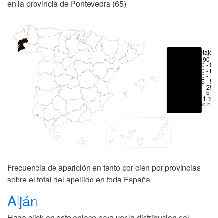
en la provincia de Pontevedra (65).
Porcentajes
> 90 %
80 - 90
70 - 80
50 - 70
25 - 50
6 - 25 
1 - 6 %
< 1 %
No hay
Frecuencia de aparición en tanto por cien por provincias
sobre el total del apellido en toda España.
Alján
Haga click en este enlace para ver la distribucion del