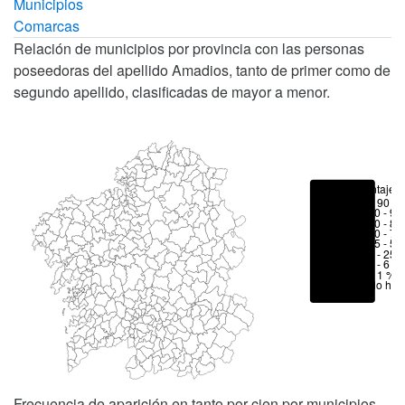
Municipios
Comarcas
Relación de municipios por provincia con las personas
poseedoras del apellido Amadios, tanto de primer como de
segundo apellido, clasificadas de mayor a menor.
Porcentajes
> 90 %
80 - 90
70 - 80
50 - 70
25 - 50
6 - 25 
1 - 6 %
< 1 %
No hay
Frecuencia de aparición en tanto por cien por municipios