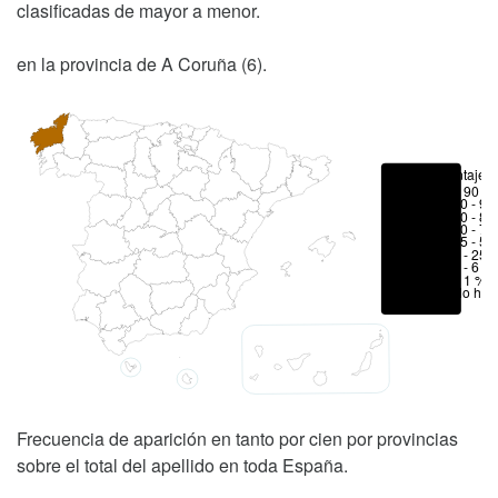
clasificadas de mayor a menor.
en la provincia de A Coruña (6).
Porcentajes
> 90 %
80 - 90
70 - 80
50 - 70
25 - 50
6 - 25 
1 - 6 %
< 1 %
No hay
Frecuencia de aparición en tanto por cien por provincias
sobre el total del apellido en toda España.