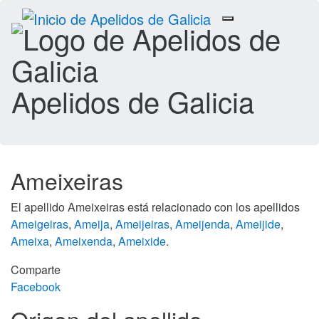
Toggle
navigation
Apelidos de Galicia
Ameixeiras
El apellido Ameixeiras está relacionado con los apellidos
Ameigeiras
,
Ameija
,
Ameijeiras
,
Ameijenda
,
Ameijide
,
Ameixa
,
Ameixenda
,
Ameixide
.
Comparte
Facebook