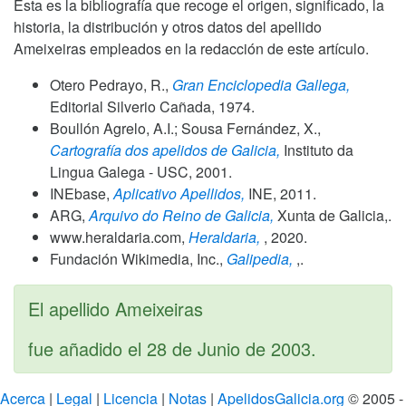
Esta es la bibliografía que recoge el origen, significado, la
historia, la distribución y otros datos del apellido
Ameixeiras empleados en la redacción de este artículo.
Otero Pedrayo, R.,
Gran Enciclopedia Gallega,
Editorial Silverio Cañada,
1974
.
Boullón Agrelo, A.I.; Sousa Fernández, X.,
Cartografía dos apelidos de Galicia,
Instituto da
Lingua Galega - USC,
2001
.
INEbase,
Aplicativo Apellidos,
INE,
2011
.
ARG,
Arquivo do Reino de Galicia,
Xunta de Galicia,.
www.heraldaria.com,
Heraldaria,
,
2020
.
Fundación Wikimedia, Inc.,
Galipedia,
,.
El apellido Ameixeiras
fue añadido el
28 de Junio de 2003
.
Acerca
|
Legal
|
Licencia
|
Notas
|
ApelidosGalicia.org
© 2005 -