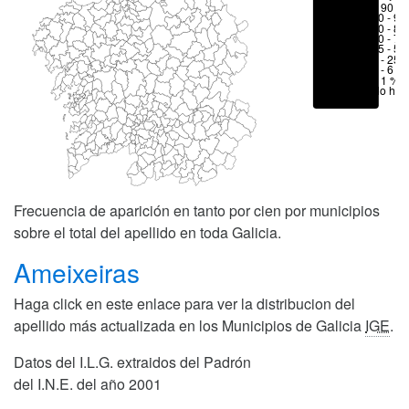
> 90 %
80 - 90
70 - 80
50 - 70
25 - 50
6 - 25 
1 - 6 %
< 1 %
No hay
Frecuencia de aparición en tanto por cien por municipios
sobre el total del apellido en toda Galicia.
Ameixeiras
Haga click en este enlace para ver la distribucion del
apellido más actualizada en los Municipios de Galicia
IGE
.
Datos del I.L.G. extraidos del Padrón
del I.N.E. del año 2001