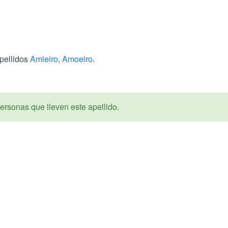
apellidos
Amieiro
,
Amoeiro
.
ersonas que lleven este apellido.