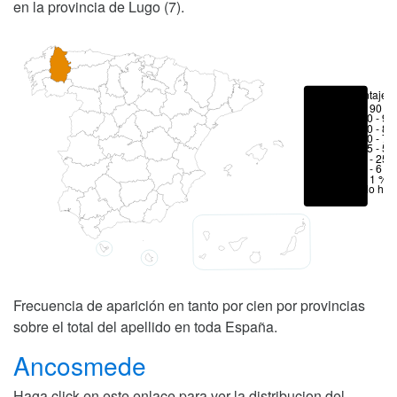
en la provincia de Lugo (7).
Porcentajes
> 90 %
80 - 90
70 - 80
50 - 70
25 - 50
6 - 25 
1 - 6 %
< 1 %
No hay
Frecuencia de aparición en tanto por cien por provincias
sobre el total del apellido en toda España.
Ancosmede
Haga click en este enlace para ver la distribucion del