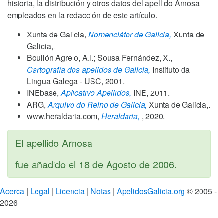
historia, la distribución y otros datos del apellido Arnosa
empleados en la redacción de este artículo.
Xunta de Galicia,
Nomenclátor de Galicia,
Xunta de
Galicia,.
Boullón Agrelo, A.I.; Sousa Fernández, X.,
Cartografía dos apelidos de Galicia,
Instituto da
Lingua Galega - USC,
2001
.
INEbase,
Aplicativo Apellidos,
INE,
2011
.
ARG,
Arquivo do Reino de Galicia,
Xunta de Galicia,.
www.heraldaria.com,
Heraldaria,
,
2020
.
El apellido Arnosa
fue añadido el
18 de Agosto de 2006
.
Acerca
|
Legal
|
Licencia
|
Notas
|
ApelidosGalicia.org
© 2005 -
2026