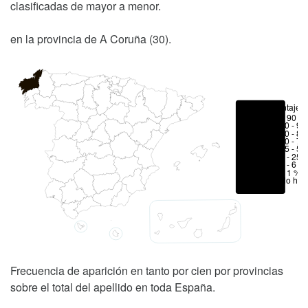
clasificadas de mayor a menor.
en la provincia de A Coruña (30).
Porcentajes
> 90 %
80 - 90
70 - 80
50 - 70
25 - 50
6 - 25 
1 - 6 %
< 1 %
No hay
Frecuencia de aparición en tanto por cien por provincias
sobre el total del apellido en toda España.