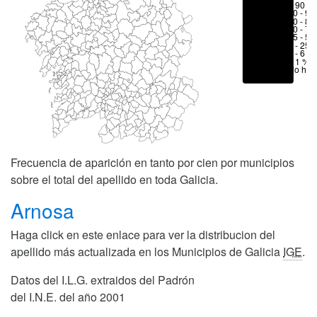
> 90 %
80 - 90
70 - 80
50 - 70
25 - 50
6 - 25 
1 - 6 %
< 1 %
No hay
Frecuencia de aparición en tanto por cien por municipios
sobre el total del apellido en toda Galicia.
Arnosa
Haga click en este enlace para ver la distribucion del
apellido más actualizada en los Municipios de Galicia
IGE
.
Datos del I.L.G. extraidos del Padrón
del I.N.E. del año 2001