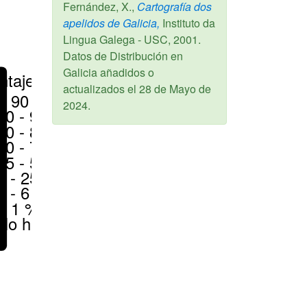
Fernández, X.,
Cartografía dos
apelidos de Galicia,
Instituto da
Lingua Galega - USC,
2001
.
Datos de Distribución en
Galicia añadidos o
ntajes
actualizados el
28 de Mayo de
> 90 %
2024
.
80 - 90 %
70 - 80 %
50 - 70 %
25 - 50 %
6 - 25 %
1 - 6 %
< 1 %
No hay