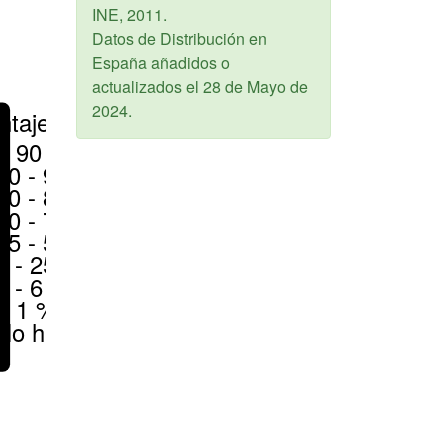
INE,
2011
.
Datos de Distribución en
España añadidos o
actualizados el
28 de Mayo de
2024
.
ntajes
> 90 %
80 - 90 %
70 - 80 %
50 - 70 %
25 - 50 %
6 - 25 %
1 - 6 %
< 1 %
No hay