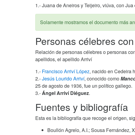
1.- Juana de Aneiros y Teijeiro, viúva, con Ju
Solamente mostramos el documento más ant
Personas célebres con e
Relación de personas célebres o personas con al
apellidos, el apellido Arriví
1.-
Francisco Arriví López
, nacido en Cedeira h
2.-
Jesús Lourido Arriví
, conocido como
Manco
25 de agosto de 1936, fue un político gallego.
3.-
Ángel Arriví Diéguez
.
Fuentes y bibliografía
Esta es la bibliografía que recoge el origen, sig
Boullón Agrelo, A.I.; Sousa Fernández, X