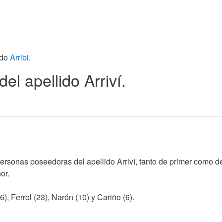
ido
Arribi
.
del apellido Arriví.
ersonas poseedoras del apellido Arriví, tanto de primer como d
or.
), Ferrol (23), Narón (10) y Cariño (6).