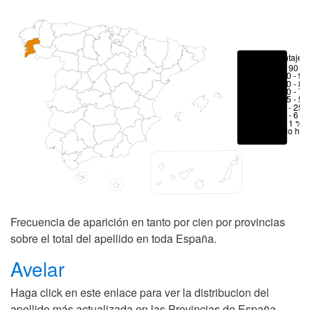
Porcentajes
> 90 %
80 - 90
70 - 80
50 - 70
25 - 50
6 - 25 
1 - 6 %
< 1 %
No hay
Frecuencia de aparición en tanto por cien por provincias
sobre el total del apellido en toda España.
Avelar
Haga click en este enlace para ver la distribucion del
apellido más actualizada en las Provincias de España