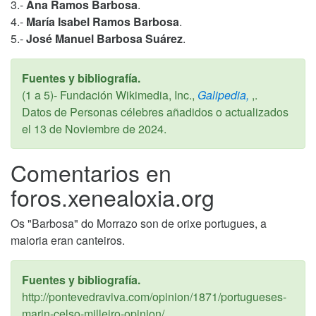
3.-
Ana Ramos Barbosa
.
4.-
María Isabel Ramos Barbosa
.
5.-
José Manuel Barbosa Suárez
.
Fuentes y bibliografía.
(1 a 5)- Fundación Wikimedia, Inc.,
Galipedia,
,.
Datos de Personas célebres añadidos o actualizados
el
13 de Noviembre de 2024
.
Comentarios en
foros.xenealoxia.org
Os "Barbosa" do Morrazo son de orixe portugues, a
maioria eran canteiros.
Fuentes y bibliografía.
http://pontevedraviva.com/opinion/1871/portugueses-
marin-celso-milleiro-opinion/,.