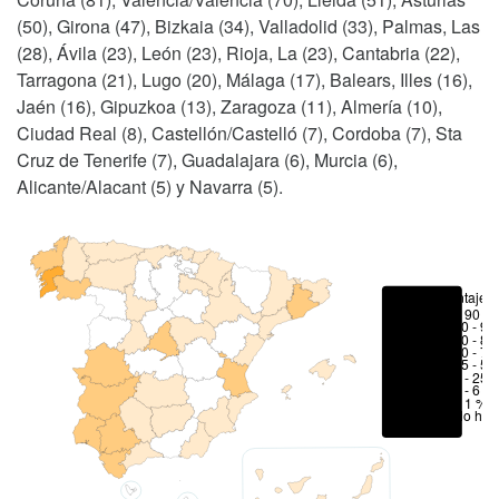
(50), Girona (47), Bizkaia (34), Valladolid (33), Palmas, Las
(28), Ávila (23), León (23), Rioja, La (23), Cantabria (22),
Tarragona (21), Lugo (20), Málaga (17), Balears, Illes (16),
Jaén (16), Gipuzkoa (13), Zaragoza (11), Almería (10),
Ciudad Real (8), Castellón/Castelló (7), Cordoba (7), Sta
Cruz de Tenerife (7), Guadalajara (6), Murcia (6),
Alicante/Alacant (5) y Navarra (5).
Porcentajes
> 90 %
80 - 90
70 - 80
50 - 70
25 - 50
6 - 25 
1 - 6 %
< 1 %
No hay