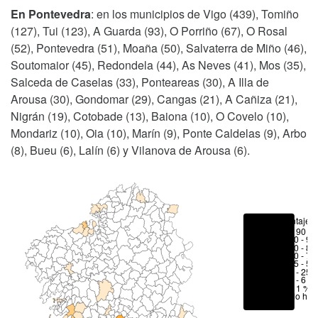
En Pontevedra
: en los municipios de Vigo (439), Tomiño
(127), Tui (123), A Guarda (93), O Porriño (67), O Rosal
(52), Pontevedra (51), Moaña (50), Salvaterra de Miño (46),
Soutomaior (45), Redondela (44), As Neves (41), Mos (35),
Salceda de Caselas (33), Ponteareas (30), A Illa de
Arousa (30), Gondomar (29), Cangas (21), A Cañiza (21),
Nigrán (19), Cotobade (13), Baiona (10), O Covelo (10),
Mondariz (10), Oia (10), Marín (9), Ponte Caldelas (9), Arbo
(8), Bueu (6), Lalín (6) y Vilanova de Arousa (6).
Porcentajes
> 90 %
80 - 90
70 - 80
50 - 70
25 - 50
6 - 25 
1 - 6 %
< 1 %
No hay