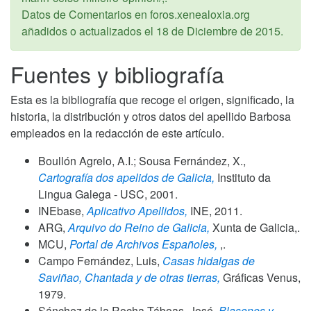
Datos de Comentarios en foros.xenealoxia.org
añadidos o actualizados el
18 de Diciembre de 2015
.
Fuentes y bibliografía
Esta es la bibliografía que recoge el origen, significado, la
historia, la distribución y otros datos del apellido Barbosa
empleados en la redacción de este artículo.
Boullón Agrelo, A.I.; Sousa Fernández, X.,
Cartografía dos apelidos de Galicia,
Instituto da
Lingua Galega - USC,
2001
.
INEbase,
Aplicativo Apellidos,
INE,
2011
.
ARG,
Arquivo do Reino de Galicia,
Xunta de Galicia,.
MCU,
Portal de Archivos Españoles,
,.
Campo Fernández, Luis,
Casas hidalgas de
Saviñao, Chantada y de otras tierras,
Gráficas Venus,
1979
.
Sánchez de la Rocha Táboas, José,
Blasones y