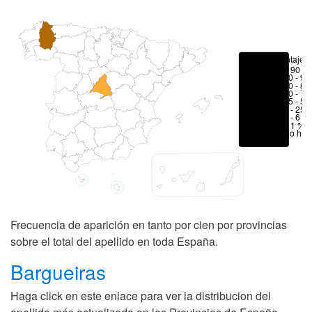
Porcentajes
> 90 %
80 - 90
70 - 80
50 - 70
25 - 50
6 - 25 
1 - 6 %
< 1 %
No hay
Frecuencia de aparición en tanto por cien por provincias
sobre el total del apellido en toda España.
Bargueiras
Haga click en este enlace para ver la distribucion del