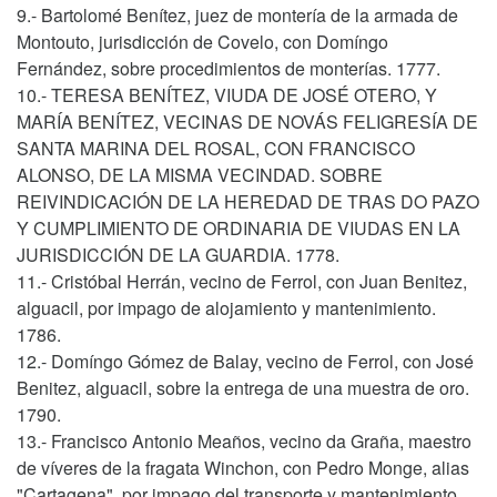
9.- Bartolomé Benítez, juez de montería de la armada de
Montouto, jurisdicción de Covelo, con Domíngo
Fernández, sobre procedimientos de monterías. 1777.
10.- TERESA BENÍTEZ, VIUDA DE JOSÉ OTERO, Y
MARÍA BENÍTEZ, VECINAS DE NOVÁS FELIGRESÍA DE
SANTA MARINA DEL ROSAL, CON FRANCISCO
ALONSO, DE LA MISMA VECINDAD. SOBRE
REIVINDICACIÓN DE LA HEREDAD DE TRAS DO PAZO
Y CUMPLIMIENTO DE ORDINARIA DE VIUDAS EN LA
JURISDICCIÓN DE LA GUARDIA. 1778.
11.- Cristóbal Herrán, vecino de Ferrol, con Juan Benitez,
alguacil, por impago de alojamiento y mantenimiento.
1786.
12.- Domíngo Gómez de Balay, vecino de Ferrol, con José
Benitez, alguacil, sobre la entrega de una muestra de oro.
1790.
13.- Francisco Antonio Meaños, vecino da Graña, maestro
de víveres de la fragata Winchon, con Pedro Monge, alias
"Cartagena", por impago del transporte y mantenimiento