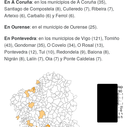
En A Coruña
: en los municipios de A Coruña (35),
Santiago de Compostela (8), Culleredo (7), Ribeira (7),
Arteixo (6), Carballo (6) y Ferrol (6).
En Ourense
: en el municipio de Ourense (25).
En Pontevedra
: en los municipios de Vigo (121), Tomiño
(43), Gondomar (35), O Covelo (34), O Rosal (13),
Pontevedra (12), Tui (10), Redondela (9), Baiona (8),
Nigrán (8), Lalín (7), Oia (7) y Ponte Caldelas (7).
Porcentajes
> 90 %
80 - 90
70 - 80
50 - 70
25 - 50
6 - 25 
1 - 6 %
< 1 %
No hay