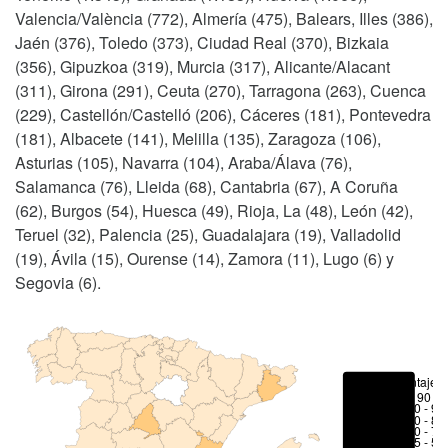
Valencia/València (772), Almería (475), Balears, Illes (386),
Jaén (376), Toledo (373), Ciudad Real (370), Bizkaia
(356), Gipuzkoa (319), Murcia (317), Alicante/Alacant
(311), Girona (291), Ceuta (270), Tarragona (263), Cuenca
(229), Castellón/Castelló (206), Cáceres (181), Pontevedra
(181), Albacete (141), Melilla (135), Zaragoza (106),
Asturias (105), Navarra (104), Araba/Álava (76),
Salamanca (76), Lleida (68), Cantabria (67), A Coruña
(62), Burgos (54), Huesca (49), Rioja, La (48), León (42),
Teruel (32), Palencia (25), Guadalajara (19), Valladolid
(19), Ávila (15), Ourense (14), Zamora (11), Lugo (6) y
Segovia (6).
Porcentajes
> 90 %
80 - 90
70 - 80
50 - 70
25 - 50