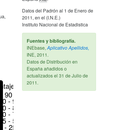
Datos del Padrón al 1 de Enero de
ua,
2011, en el (I.N.E.)
Instituto Nacional de Estadistica
Fuentes y bibliografía.
INEbase,
Aplicativo Apellidos,
INE,
2011
.
Datos de Distribución en
España añadidos o
actualizados el
31 de Julio de
2011
.
ntajes
> 90 %
80 - 90 %
70 - 80 %
50 - 70 %
25 - 50 %
6 - 25 %