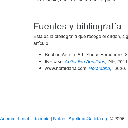
Fuentes y bibliografía
Esta es la bibliografía que recoge el origen, si
artículo.
Boullón Agrelo, A.I.; Sousa Fernández, X
INEbase,
Aplicativo Apellidos,
INE,
2011
www.heraldaria.com,
Heraldaria,
,
2020
.
Acerca
|
Legal
|
Licencia
|
Notas
|
ApelidosGalicia.org
© 2005 -