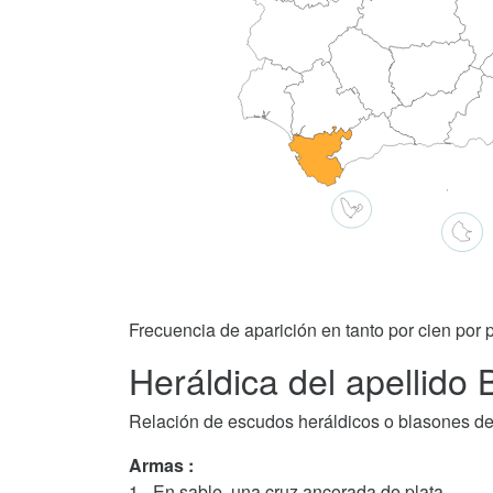
Frecuencia de aparición en tanto por cien por p
Heráldica del apellido 
Relación de escudos heráldicos o blasones del
Armas :
1.- En sable, una cruz ancorada de plata.