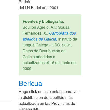
Padrón
del I.N.E. del año 2001
Fuentes y bibliografía.
Boullón Agrelo, A.I.; Sousa
Fernández, X.,
Cartografía dos
apelidos de Galicia,
Instituto da
Lingua Galega - USC,
2001
.
Datos de Distribución en
Galicia añadidos o
actualizados el
16 de Junio de
2009
.
Bericua
Haga click en este enlace para ver
la distribucion del apellido más
actualizada en las Provincias de
España
INE
.