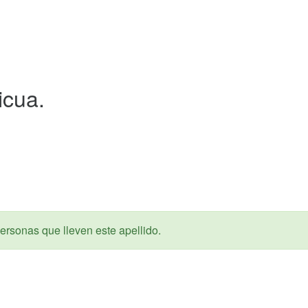
icua.
ersonas que lleven este apellido.