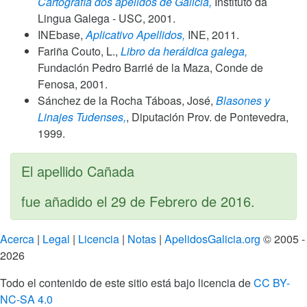
Cartografía dos apelidos de Galicia,
Instituto da
Lingua Galega - USC,
2001
.
INEbase,
Aplicativo Apellidos,
INE,
2011
.
Fariña Couto, L.,
Libro da heráldica galega,
Fundación Pedro Barrié de la Maza, Conde de
Fenosa,
2001
.
Sánchez de la Rocha Táboas, José,
Blasones y
Linajes Tudenses,
, Diputación Prov. de Pontevedra,
1999
.
El apellido Cañada
fue añadido el
29 de Febrero de 2016
.
Acerca
|
Legal
|
Licencia
|
Notas
|
ApelidosGalicia.org
© 2005 -
2026
Todo el contenido de este sitio está bajo licencia de
CC BY-
NC-SA 4.0