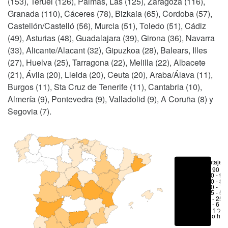
(153), Teruel (126), Palmas, Las (125), Zaragoza (116),
Granada (110), Cáceres (78), Bizkaia (65), Cordoba (57),
Castellón/Castelló (56), Murcia (51), Toledo (51), Cádiz
(49), Asturias (48), Guadalajara (39), Girona (36), Navarra
(33), Alicante/Alacant (32), Gipuzkoa (28), Balears, Illes
(27), Huelva (25), Tarragona (22), Melilla (22), Albacete
(21), Ávila (20), Lleida (20), Ceuta (20), Araba/Álava (11),
Burgos (11), Sta Cruz de Tenerife (11), Cantabria (10),
Almería (9), Pontevedra (9), Valladolid (9), A Coruña (8) y
Segovia (7).
Porcentajes
> 90 %
80 - 90
70 - 80
50 - 70
25 - 50
6 - 25 
1 - 6 %
< 1 %
No hay