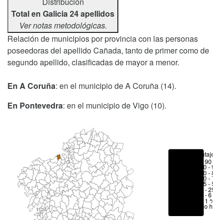
Distribución
Total en Galicia 24 apellidos
Ver notas metodológicas.
Relación de municipios por provincia con las personas
poseedoras del apellido Cañada, tanto de primer como de
segundo apellido, clasificadas de mayor a menor.
En A Coruña
: en el municipio de A Coruña (14).
En Pontevedra
: en el municipio de Vigo (10).
Porcentajes
> 90 %
80 - 90
70 - 80
50 - 70
25 - 50
6 - 25 
1 - 6 %
< 1 %
No hay