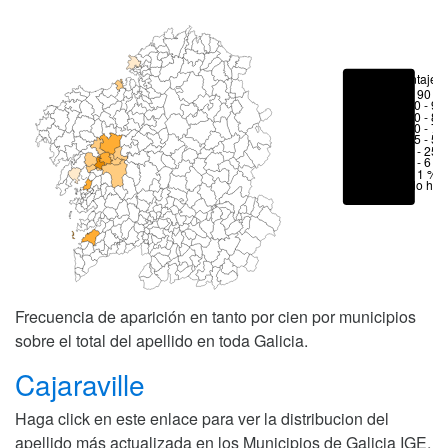
Porcentajes
> 90 %
80 - 90
70 - 80
50 - 70
25 - 50
6 - 25 
1 - 6 %
< 1 %
No hay
Frecuencia de aparición en tanto por cien por municipios
sobre el total del apellido en toda Galicia.
Cajaraville
Haga click en este enlace para ver la distribucion del
apellido más actualizada en los Municipios de Galicia
IGE
.