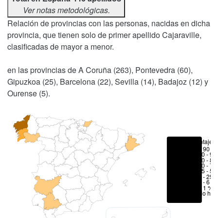
Ver notas metodológicas.
Relación de provincias con las personas, nacidas en dicha
provincia, que tienen solo de primer apellido Cajaraville,
clasificadas de mayor a menor.
en las provincias de A Coruña (263), Pontevedra (60),
Gipuzkoa (25), Barcelona (22), Sevilla (14), Badajoz (12) y
Ourense (5).
Porcentajes
> 90 %
80 - 90
70 - 80
50 - 70
25 - 50
6 - 25 
1 - 6 %
< 1 %
No hay