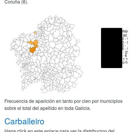
Coruña (8).
Porcentajes
> 90 %
80 - 90
70 - 80
50 - 70
25 - 50
6 - 25 
1 - 6 %
< 1 %
No hay
Frecuencia de aparición en tanto por cien por municipios
sobre el total del apellido en toda Galicia.
Carballeiro
Haga click en este enlace para ver la distribucion del