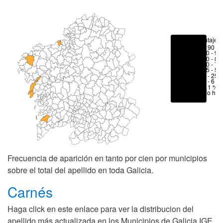
Porcentajes
> 90 %
80 - 90
70 - 80
50 - 70
25 - 50
6 - 25 
1 - 6 %
< 1 %
No hay
Frecuencia de aparición en tanto por cien por municipios
sobre el total del apellido en toda Galicia.
Carnés
Haga click en este enlace para ver la distribucion del
apellido más actualizada en los Municipios de Galicia
IGE
.