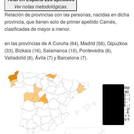
Ver notas metodológicas.
Relación de provincias con las personas, nacidas en dicha
provincia, que tienen solo de primer apellido Carnés,
clasificadas de mayor a menor.
en las provincias de A Coruña (64), Madrid (56), Gipuzkoa
(33), Bizkaia (16), Salamanca (10), Pontevedra (8),
Valladolid (8), Ávila (7) y Barcelona (7).
Porcentajes
> 90 %
80 - 90
70 - 80
50 - 70
25 - 50
6 - 25 
1 - 6 %
< 1 %
No hay