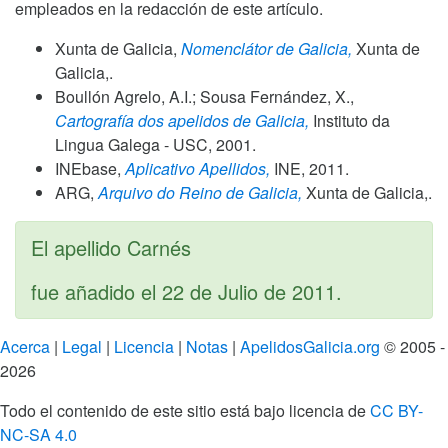
empleados en la redacción de este artículo.
Xunta de Galicia,
Nomenclátor de Galicia,
Xunta de
Galicia,.
Boullón Agrelo, A.I.; Sousa Fernández, X.,
Cartografía dos apelidos de Galicia,
Instituto da
Lingua Galega - USC,
2001
.
INEbase,
Aplicativo Apellidos,
INE,
2011
.
ARG,
Arquivo do Reino de Galicia,
Xunta de Galicia,.
El apellido Carnés
fue añadido el
22 de Julio de 2011
.
Acerca
|
Legal
|
Licencia
|
Notas
|
ApelidosGalicia.org
© 2005 -
2026
Todo el contenido de este sitio está bajo licencia de
CC BY-
NC-SA 4.0