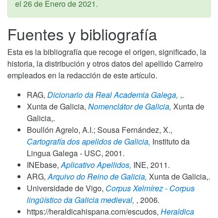
el
26 de Enero de 2021
.
Fuentes y bibliografía
Esta es la bibliografía que recoge el origen, significado, la
historia, la distribución y otros datos del apellido Carreiro
empleados en la redacción de este artículo.
RAG,
Dicionario da Real Academia Galega,
,.
Xunta de Galicia,
Nomenclátor de Galicia,
Xunta de
Galicia,.
Boullón Agrelo, A.I.; Sousa Fernández, X.,
Cartografía dos apelidos de Galicia,
Instituto da
Lingua Galega - USC,
2001
.
INEbase,
Aplicativo Apellidos,
INE,
2011
.
ARG,
Arquivo do Reino de Galicia,
Xunta de Galicia,.
Universidade de Vigo,
Corpus Xelmírez - Corpus
lingüístico da Galicia medieval,
,
2006
.
https://heraldicahispana.com/escudos,
Heraldica