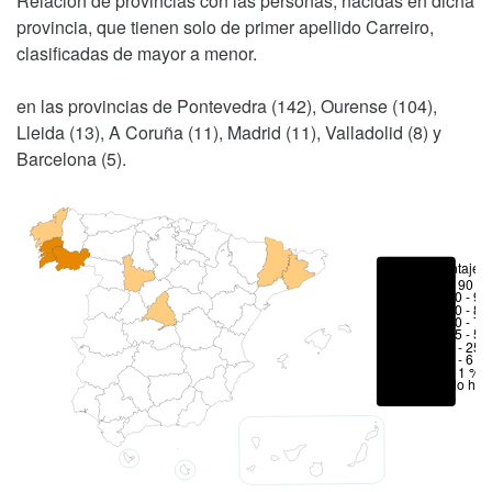
Relación de provincias con las personas, nacidas en dicha
provincia, que tienen solo de primer apellido Carreiro,
clasificadas de mayor a menor.
en las provincias de Pontevedra (142), Ourense (104),
Lleida (13), A Coruña (11), Madrid (11), Valladolid (8) y
Barcelona (5).
Porcentajes
> 90 %
80 - 90
70 - 80
50 - 70
25 - 50
6 - 25 
1 - 6 %
< 1 %
No hay