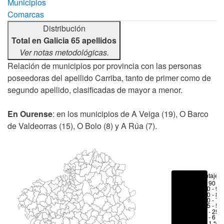
Municipios
Comarcas
Distribución
Total en Galicia 65 apellidos
Ver notas metodológicas.
Relación de municipios por provincia con las personas
poseedoras del apellido Carriba, tanto de primer como de
segundo apellido, clasificadas de mayor a menor.
En Ourense
: en los municipios de A Veiga (19), O Barco
de Valdeorras (15), O Bolo (8) y A Rúa (7).
Porcentajes
> 90 %
80 - 90
70 - 80
50 - 70
25 - 50
6 - 25 
1 - 6 %
< 1 %