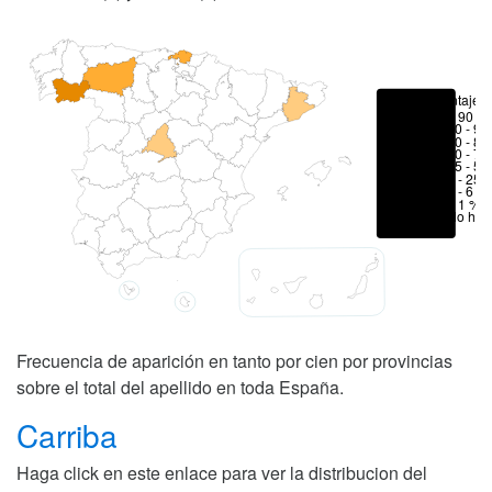
Porcentajes
> 90 %
80 - 90
70 - 80
50 - 70
25 - 50
6 - 25 
1 - 6 %
< 1 %
No hay
Frecuencia de aparición en tanto por cien por provincias
sobre el total del apellido en toda España.
Carriba
Haga click en este enlace para ver la distribucion del