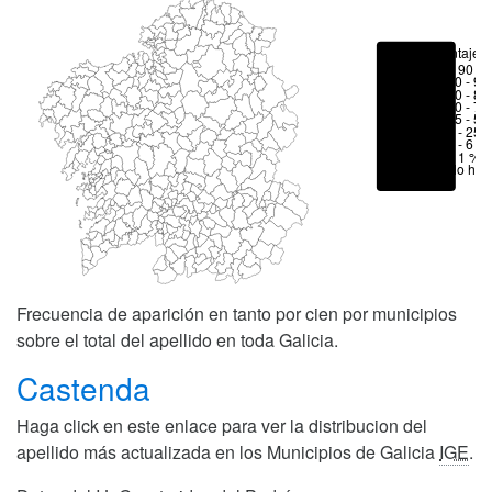
Porcentajes
> 90 %
80 - 90
70 - 80
50 - 70
25 - 50
6 - 25 
1 - 6 %
< 1 %
No hay
Frecuencia de aparición en tanto por cien por municipios
sobre el total del apellido en toda Galicia.
Castenda
Haga click en este enlace para ver la distribucion del
apellido más actualizada en los Municipios de Galicia
IGE
.