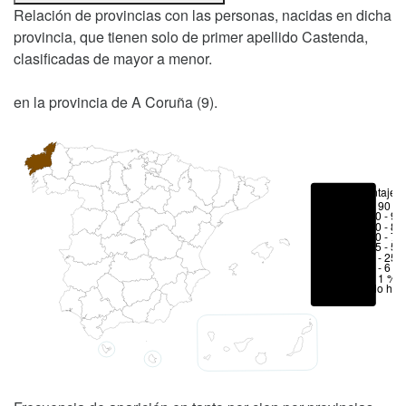
Relación de provincias con las personas, nacidas en dicha
provincia, que tienen solo de primer apellido Castenda,
clasificadas de mayor a menor.
en la provincia de A Coruña (9).
Porcentajes
> 90 %
80 - 90
70 - 80
50 - 70
25 - 50
6 - 25 
1 - 6 %
< 1 %
No hay