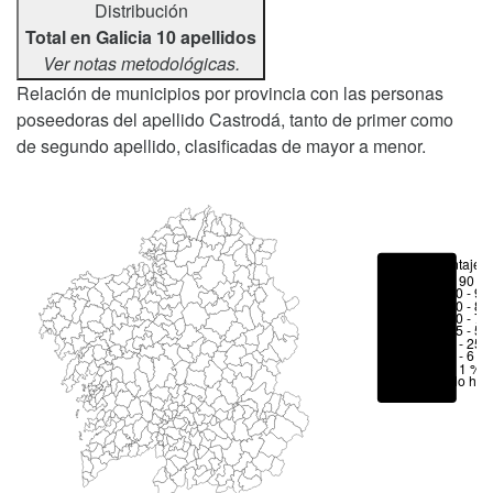
Distribución
Total en Galicia 10 apellidos
Ver notas metodológicas.
Relación de municipios por provincia con las personas
poseedoras del apellido Castrodá, tanto de primer como
de segundo apellido, clasificadas de mayor a menor.
Porcentajes
> 90 %
80 - 90
70 - 80
50 - 70
25 - 50
6 - 25 
1 - 6 %
< 1 %
No hay