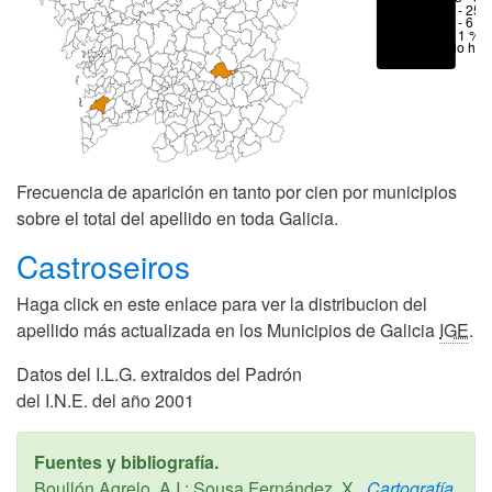
6 - 25 
1 - 6 %
< 1 %
No hay
Frecuencia de aparición en tanto por cien por municipios
sobre el total del apellido en toda Galicia.
Castroseiros
Haga click en este enlace para ver la distribucion del
apellido más actualizada en los Municipios de Galicia
IGE
.
Datos del I.L.G. extraidos del Padrón
del I.N.E. del año 2001
Fuentes y bibliografía.
Boullón Agrelo, A.I.; Sousa Fernández, X.,
Cartografía