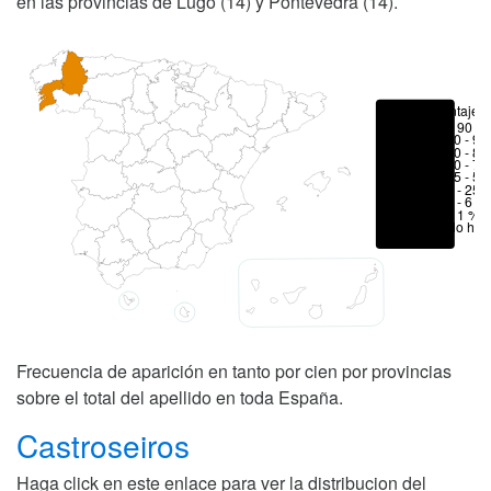
en las provincias de Lugo (14) y Pontevedra (14).
Porcentajes
> 90 %
80 - 90
70 - 80
50 - 70
25 - 50
6 - 25 
1 - 6 %
< 1 %
No hay
Frecuencia de aparición en tanto por cien por provincias
sobre el total del apellido en toda España.
Castroseiros
Haga click en este enlace para ver la distribucion del