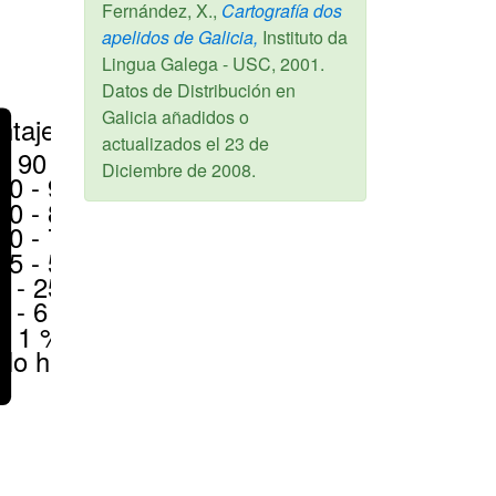
Fernández, X.,
Cartografía dos
apelidos de Galicia,
Instituto da
Lingua Galega - USC,
2001
.
Datos de Distribución en
Galicia añadidos o
ntajes
actualizados el
23 de
> 90 %
Diciembre de 2008
.
80 - 90 %
70 - 80 %
50 - 70 %
25 - 50 %
6 - 25 %
1 - 6 %
< 1 %
No hay