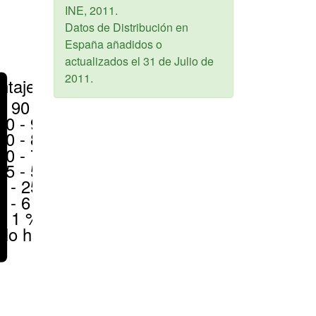
INE,
2011
.
Datos de Distribución en
España añadidos o
actualizados el
31 de Julio de
2011
.
ntajes
> 90 %
80 - 90 %
70 - 80 %
50 - 70 %
25 - 50 %
6 - 25 %
1 - 6 %
< 1 %
No hay