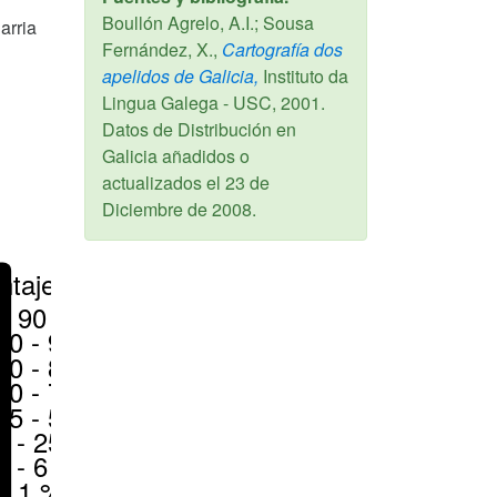
Boullón Agrelo, A.I.; Sousa
arria
Fernández, X.,
Cartografía dos
apelidos de Galicia,
Instituto da
Lingua Galega - USC,
2001
.
Datos de Distribución en
Galicia añadidos o
actualizados el
23 de
Diciembre de 2008
.
ntajes
> 90 %
80 - 90 %
70 - 80 %
50 - 70 %
25 - 50 %
6 - 25 %
1 - 6 %
< 1 %