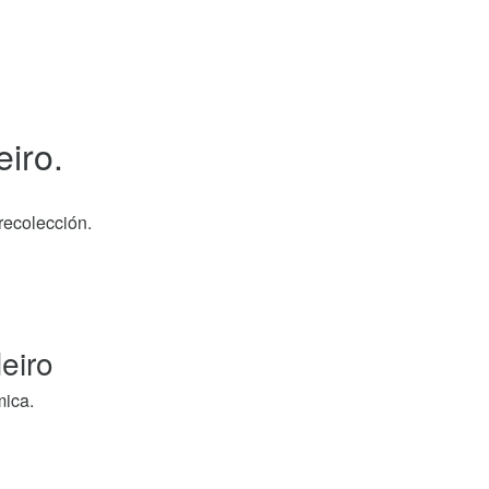
eiro.
recolección.
eiro
mica.