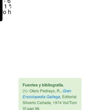
1 - 6 %
< 1 %
No hay
Fuentes y bibliografía.
(1)- Otero Pedrayo, R.,
Gran
Enciclopedia Gallega,
Editorial
Silverio Cañada,
1974
Vol/Tom
VI pag 96.