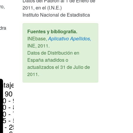
Datos del Padrón al 1 de Enero de
ro,
2011, en el (I.N.E.)
Instituto Nacional de Estadistica
dra
Fuentes y bibliografía.
INEbase,
Aplicativo Apellidos,
INE,
2011
.
Datos de Distribución en
España añadidos o
actualizados el
31 de Julio de
2011
.
ntajes
> 90 %
80 - 90 %
70 - 80 %
50 - 70 %
25 - 50 %
6 - 25 %