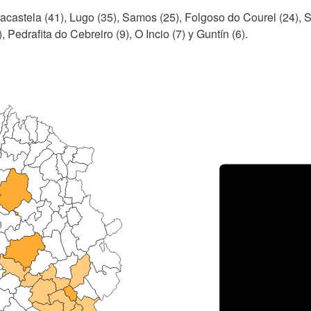
riacastela (41), Lugo (35), Samos (25), Folgoso do Courel (24), S
 Pedrafita do Cebreiro (9), O Incio (7) y Guntín (6).
Porce