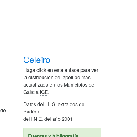
Celeiro
Haga click en este enlace para ver
la distribucion del apellido más
actualizada en los Municipios de
Galicia
IGE
.
Datos del I.L.G. extraidos del
 de
Padrón
del I.N.E. del año 2001
Fuentes y bibliografía.