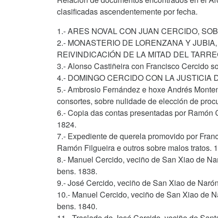
clasificadas ascendentemente por fecha.
1.- ARES NOVAL CON JUAN CERCIDO, SOB
2.- MONASTERIO DE LORENZANA Y JUBIA
REIVINDICACIÓN DE LA MITAD DEL TARRE
3.- Alonso Castiñeira con Francisco Cercido s
4.- DOMINGO CERCIDO CON LA JUSTICIA 
5.- Ambrosio Fernández e hoxe Andrés Monten
consortes, sobre nulidade de elección de procu
6.- Copia das contas presentadas por Ramón C
1824.
7.- Expediente de querela promovido por Franc
Ramón Filgueira e outros sobre malos tratos. 
8.- Manuel Cercido, veciño de San Xiao de Nar
bens. 1838.
9.- José Cercido, veciño de San Xiao de Narón,
10.- Manuel Cercido, veciño de San Xiao de Na
bens. 1840.
11.- Traslado de José Cercido, veciño de Sant