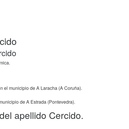
rcido
rcido
mica.
en el municipio de A Laracha (A Coruña).
 municipio de A Estrada (Pontevedra).
 del apellido Cercido.