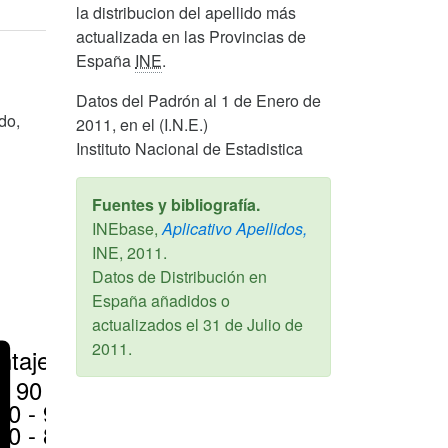
la distribucion del apellido más
actualizada en las Provincias de
España
INE
.
Datos del Padrón al 1 de Enero de
do,
2011, en el (I.N.E.)
Instituto Nacional de Estadistica
Fuentes y bibliografía.
INEbase,
Aplicativo Apellidos,
INE,
2011
.
Datos de Distribución en
España añadidos o
actualizados el
31 de Julio de
2011
.
ntajes
> 90 %
80 - 90 %
70 - 80 %