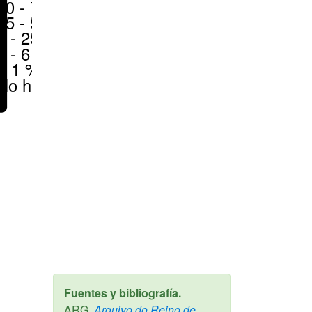
50 - 70 %
25 - 50 %
6 - 25 %
1 - 6 %
< 1 %
No hay
Fuentes y bibliografía.
ARG,
Arquivo do Reino de
,