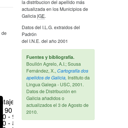
la distribucion del apellido más
actualizada en los Municipios de
Galicia
IGE
.
Datos del I.L.G. extraidos del
o de
Padrón
del I.N.E. del año 2001
Fuentes y bibliografía.
Boullón Agrelo, A.I.; Sousa
Fernández, X.,
Cartografía dos
apelidos de Galicia,
Instituto da
Lingua Galega - USC,
2001
.
Datos de Distribución en
Galicia añadidos o
ntajes
actualizados el
3 de Agosto de
> 90 %
2010
.
80 - 90 %
70 - 80 %