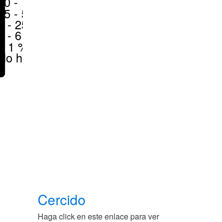
50 - 70 %
25 - 50 %
6 - 25 %
1 - 6 %
< 1 %
No hay
Cercido
Haga click en este enlace para ver