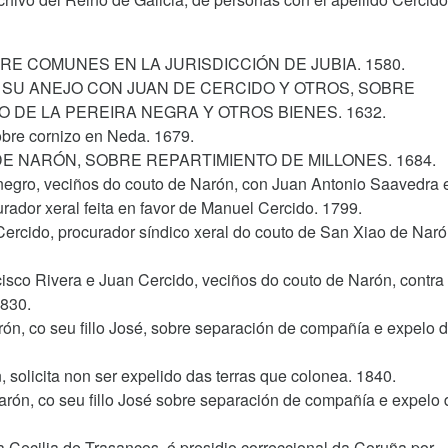
RE COMUNES EN LA JURISDICCIÓN DE JUBIA. 1580.
, SU ANEJO CON JUAN DE CERCIDO Y OTROS, SOBRE
O DE LA PEREIRA NEGRA Y OTROS BIENES. 1632.
obre cornizo en Neda. 1679.
DE NARÓN, SOBRE REPARTIMIENTO DE MILLONES. 1684.
egro, veciños do couto de Narón, con Juan Antonio Saavedra 
rador xeral feita en favor de Manuel Cercido. 1799.
ercido, procurador síndico xeral do couto de San Xiao de Naró
isco Rivera e Juan Cercido, veciños do couto de Narón, contra
1830.
ón, co seu fillo José, sobre separación de compañía e expelo 
 solicita non ser expelido das terras que colonea. 1840.
rón, co seu fillo José sobre separación de compañía e expelo 
a Cecilia de Trasancos, ó presidio correccional da Coruña por