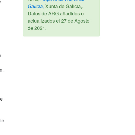
Galicia,
Xunta de Galicia,.
Datos de ARG añadidos o
actualizados el
27 de Agosto
de 2021
.
e
n.
de
de