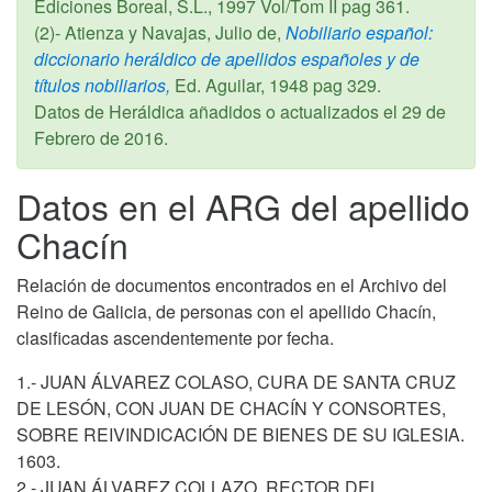
Ediciones Boreal, S.L.,
1997
Vol/Tom II pag 361.
(2)- Atienza y Navajas, Julio de,
Nobiliario español:
diccionario heráldico de apellidos españoles y de
títulos nobiliarios,
Ed. Aguilar,
1948
pag 329.
Datos de Heráldica añadidos o actualizados el
29 de
Febrero de 2016
.
Datos en el ARG del apellido
Chacín
Relación de documentos encontrados en el Archivo del
Reino de Galicia, de personas con el apellido Chacín,
clasificadas ascendentemente por fecha.
1.- JUAN ÁLVAREZ COLASO, CURA DE SANTA CRUZ
DE LESÓN, CON JUAN DE CHACÍN Y CONSORTES,
SOBRE REIVINDICACIÓN DE BIENES DE SU IGLESIA.
1603.
2.- JUAN ÁLVAREZ COLLAZO, RECTOR DEL