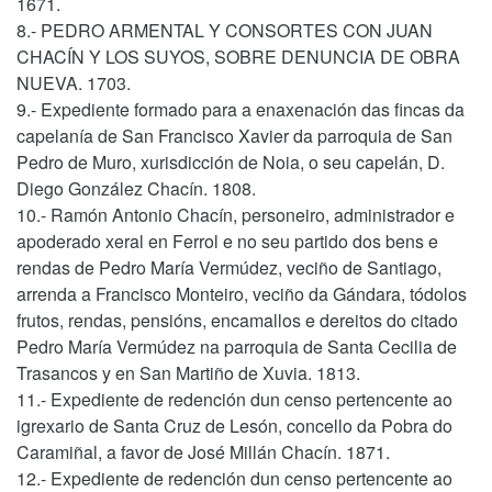
1671.
8.- PEDRO ARMENTAL Y CONSORTES CON JUAN
CHACÍN Y LOS SUYOS, SOBRE DENUNCIA DE OBRA
NUEVA. 1703.
9.- Expediente formado para a enaxenación das fincas da
capelanía de San Francisco Xavier da parroquia de San
Pedro de Muro, xurisdicción de Noia, o seu capelán, D.
Diego González Chacín. 1808.
10.- Ramón Antonio Chacín, personeiro, administrador e
apoderado xeral en Ferrol e no seu partido dos bens e
rendas de Pedro María Vermúdez, veciño de Santiago,
arrenda a Francisco Monteiro, veciño da Gándara, tódolos
frutos, rendas, pensións, encamallos e dereitos do citado
Pedro María Vermúdez na parroquia de Santa Cecilia de
Trasancos y en San Martiño de Xuvia. 1813.
11.- Expediente de redención dun censo pertencente ao
igrexario de Santa Cruz de Lesón, concello da Pobra do
Caramiñal, a favor de José Millán Chacín. 1871.
12.- Expediente de redención dun censo pertencente ao