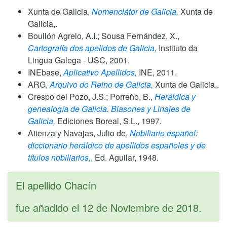
Xunta de Galicia,
Nomenclátor de Galicia,
Xunta de
Galicia,.
Boullón Agrelo, A.I.; Sousa Fernández, X.,
Cartografía dos apelidos de Galicia,
Instituto da
Lingua Galega - USC,
2001
.
INEbase,
Aplicativo Apellidos,
INE,
2011
.
ARG,
Arquivo do Reino de Galicia,
Xunta de Galicia,.
Crespo del Pozo, J.S.; Porreño, B.,
Heráldica y
genealogía de Galicia. Blasones y Linajes de
Galicia,
Ediciones Boreal, S.L.,
1997
.
Atienza y Navajas, Julio de,
Nobiliario español:
diccionario heráldico de apellidos españoles y de
títulos nobiliarios,
, Ed. Aguilar,
1948
.
El apellido Chacín
fue añadido el
12 de Noviembre de 2018
.