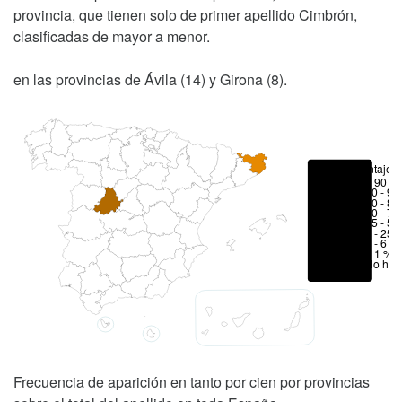
provincia, que tienen solo de primer apellido Cimbrón,
clasificadas de mayor a menor.
en las provincias de Ávila (14) y Girona (8).
Porcentajes
> 90 %
80 - 90
70 - 80
50 - 70
25 - 50
6 - 25 
1 - 6 %
< 1 %
No hay
Frecuencia de aparición en tanto por cien por provincias