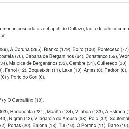
personas poseedoras del apellido Collazo, tanto de primer com
or.
289), A Coruña (265), Rianxo (179), Boiro (106), Ponteceso (77)
ostela (70), Cabana de Bergantiños (64), Coristanco (59), Vedr
(34), Malpica de Bergantiños (32), Cambre (31), Culleredo (30),
, Ferrol (12), Boqueixón (11), Laxe (10), Ames (8), Padrón (8),
(6) y Porto do Son (6).
) y O Carballiño (18).
.303), Redondela (231), Moaña (134), Vilaboa (133), A Estrada (
(43), Nigrán (42), Vilagarcía de Arousa (38), Poio (32), Soutoma
2), Portas (20), Baiona (18), Tui (16), O Porriño (11), Barro (10)