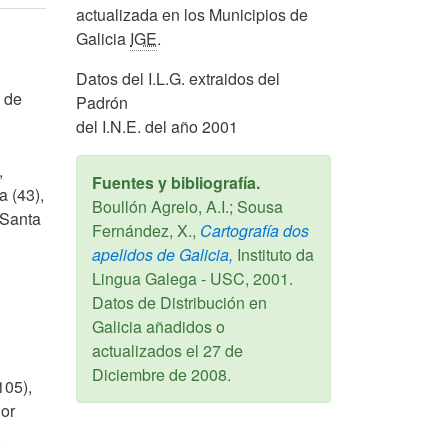
actualizada en los Municipios de
Galicia
IGE
.
Datos del I.L.G. extraidos del
o de
Padrón
del I.N.E. del año 2001
,
Fuentes y bibliografía.
a (43),
Boullón Agrelo, A.I.; Sousa
 Santa
Fernández, X.,
Cartografía dos
apelidos de Galicia,
Instituto da
Lingua Galega - USC,
2001
.
Datos de Distribución en
Galicia añadidos o
actualizados el
27 de
Diciembre de 2008
.
105),
ior
,