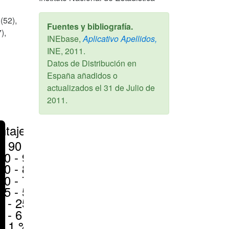
(52),
Fuentes y bibliografía.
),
INEbase,
Aplicativo Apellidos,
INE,
2011
.
Datos de Distribución en
España añadidos o
actualizados el
31 de Julio de
2011
.
ntajes
> 90 %
80 - 90 %
70 - 80 %
50 - 70 %
25 - 50 %
6 - 25 %
1 - 6 %
< 1 %