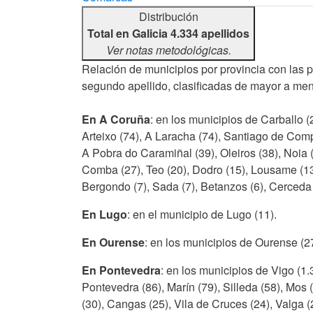
Distribución
Total en Galicia 4.334 apellidos
Ver notas metodológicas.
Relación de municipios por provincia con las 
segundo apellido, clasificadas de mayor a men
En A Coruña
: en los municipios de Carballo (
Arteixo (74), A Laracha (74), Santiago de Comp
A Pobra do Caramiñal (39), Oleiros (38), Noia 
Comba (27), Teo (20), Dodro (15), Lousame (13)
Bergondo (7), Sada (7), Betanzos (6), Cerceda 
En Lugo
: en el municipio de Lugo (11).
En Ourense
: en los municipios de Ourense (27
En Pontevedra
: en los municipios de Vigo (1
Pontevedra (86), Marín (79), Silleda (58), Mos 
(30), Cangas (25), Vila de Cruces (24), Valga (2