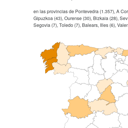
en las provincias de Pontevedra (1.357), A Cor
Gipuzkoa (43), Ourense (30), Bizkaia (28), Sevi
Segovia (7), Toledo (7), Balears, Illes (6), Vale