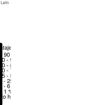
 Lalín
ntajes
> 90 %
80 - 90 %
70 - 80 %
50 - 70 %
25 - 50 %
6 - 25 %
1 - 6 %
< 1 %
No hay