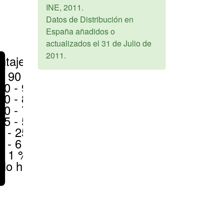
INE,
2011
.
Datos de Distribución en
España añadidos o
actualizados el
31 de Julio de
2011
.
ntajes
> 90 %
80 - 90 %
70 - 80 %
50 - 70 %
25 - 50 %
6 - 25 %
1 - 6 %
< 1 %
No hay