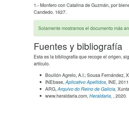
1.- Monfero con Catalina de Guzmán, por bienes
Candedo. 1627.
Solamente mostramos el documento más ant
Fuentes y bibliografía
Esta es la bibliografía que recoge el origen, si
artículo.
Boullón Agrelo, A.I.; Sousa Fernández, X
INEbase,
Aplicativo Apellidos,
INE,
2011
ARG,
Arquivo do Reino de Galicia,
Xunta 
www.heraldaria.com,
Heraldaria,
,
2020
.