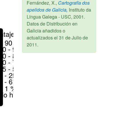
Fernández, X.,
Cartografía dos
apelidos de Galicia,
Instituto da
Lingua Galega - USC,
2001
.
Datos de Distribución en
Galicia añadidos o
ntajes
actualizados el
31 de Julio de
> 90 %
2011
.
80 - 90 %
70 - 80 %
50 - 70 %
25 - 50 %
6 - 25 %
1 - 6 %
< 1 %
No hay