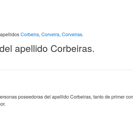
 apellidos
Corbeira
,
Corveira
,
Corveiras
.
 del apellido Corbeiras.
personas poseedoras del apellido Corbeiras, tanto de primer c
or.