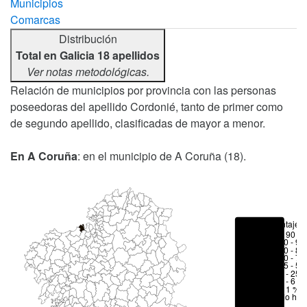
Municipios
Comarcas
Distribución
Total en Galicia 18 apellidos
Ver notas metodológicas.
Relación de municipios por provincia con las personas
poseedoras del apellido Cordonié, tanto de primer como
de segundo apellido, clasificadas de mayor a menor.
En A Coruña
: en el municipio de A Coruña (18).
Porcentajes
> 90 %
80 - 90
70 - 80
50 - 70
25 - 50
6 - 25 
1 - 6 %
< 1 %
No hay