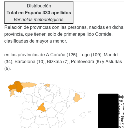
Distribución
Total en España 333 apellidos
Ver notas metodológicas.
Relación de provincias con las personas, nacidas en dicha
provincia, que tienen solo de primer apellido Cornide,
clasificadas de mayor a menor.
en las provincias de A Coruña (125), Lugo (109), Madrid
(34), Barcelona (10), Bizkaia (7), Pontevedra (6) y Asturias
(5).
Porcentajes
> 90 %
80 - 90
70 - 80
50 - 70
25 - 50
6 - 25 
1 - 6 %
< 1 %
No hay