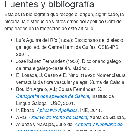
Fuentes y bibliografía
Esta es la bibliografía que recoge el origen, significado, la
historia, la distribución y otros datos del apellido Cornide
empleados en la redacción de este artículo.
Luís Aguirre del Río (1858): Diccionario del dialecto
gallego, ed. de Carme Hermida Gulías, CSIC-IPS,
2007,.
José Ibáñez Fernández (1950): Diccionario galego
da rima e galego-castelán, Madrid,.
E. Losada, J. Castro e E. Niño, (1992): Nomenclatura
vernácula da flora vascular galega, Xunta de Galicia,.
Boullón Agrelo, A.I.; Sousa Fernández, X.,
Cartografía dos apelidos de Galicia,
Instituto da
Lingua Galega - USC,
2001
.
INEbase,
Aplicativo Apellidos,
INE,
2011
.
ARG,
Arquivo do Reino de Galicia,
Xunta de Galicia,.
Atienza y Navajas, Julio de,
Armería y Nobiliario de