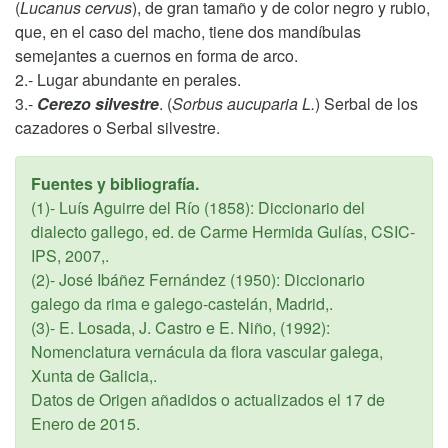
(
Lucanus cervus
), de gran tamaño y de color negro y rubio,
que, en el caso del macho, tiene dos mandíbulas
semejantes a cuernos en forma de arco.
2.- Lugar abundante en perales.
3.-
Cerezo silvestre
. (
Sorbus aucuparia L.
) Serbal de los
cazadores o Serbal silvestre.
Fuentes y bibliografía.
(1)- Luís Aguirre del Río (1858): Diccionario del
dialecto gallego, ed. de Carme Hermida Gulías, CSIC-
IPS, 2007,.
(2)- José Ibáñez Fernández (1950): Diccionario
galego da rima e galego-castelán, Madrid,.
(3)- E. Losada, J. Castro e E. Niño, (1992):
Nomenclatura vernácula da flora vascular galega,
Xunta de Galicia,.
Datos de Origen añadidos o actualizados el
17 de
Enero de 2015
.