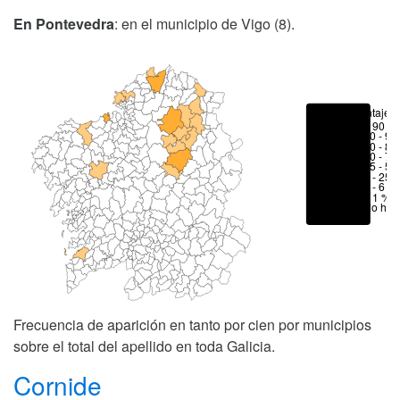
En Pontevedra
: en el municipio de Vigo (8).
Porcentajes
> 90 %
80 - 90
70 - 80
50 - 70
25 - 50
6 - 25 
1 - 6 %
< 1 %
No hay
Frecuencia de aparición en tanto por cien por municipios
sobre el total del apellido en toda Galicia.
Cornide