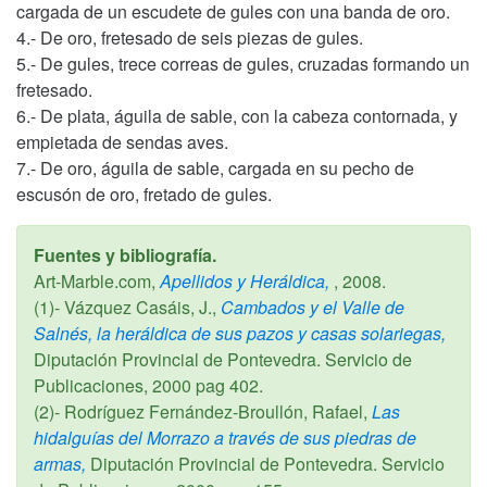
cargada de un escudete de gules con una banda de oro.
4.- De oro, fretesado de seis piezas de gules.
5.- De gules, trece correas de gules, cruzadas formando un
fretesado.
6.- De plata, águila de sable, con la cabeza contornada, y
empietada de sendas aves.
7.- De oro, águila de sable, cargada en su pecho de
escusón de oro, fretado de gules.
Fuentes y bibliografía.
Art-Marble.com,
Apellidos y Heráldica,
,
2008
.
(1)- Vázquez Casáis, J.,
Cambados y el Valle de
Salnés, la heráldica de sus pazos y casas solariegas,
Diputación Provincial de Pontevedra. Servicio de
Publicaciones,
2000
pag 402.
(2)- Rodríguez Fernández-Broullón, Rafael,
Las
hidalguías del Morrazo a través de sus piedras de
armas,
Diputación Provincial de Pontevedra. Servicio