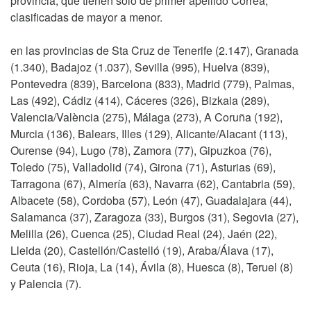
provincia, que tienen solo de primer apellido Correa,
clasificadas de mayor a menor.
en las provincias de Sta Cruz de Tenerife (2.147), Granada
(1.340), Badajoz (1.037), Sevilla (995), Huelva (839),
Pontevedra (839), Barcelona (833), Madrid (779), Palmas,
Las (492), Cádiz (414), Cáceres (326), Bizkaia (289),
Valencia/València (275), Málaga (273), A Coruña (192),
Murcia (136), Balears, Illes (129), Alicante/Alacant (113),
Ourense (94), Lugo (78), Zamora (77), Gipuzkoa (76),
Toledo (75), Valladolid (74), Girona (71), Asturias (69),
Tarragona (67), Almería (63), Navarra (62), Cantabria (59),
Albacete (58), Cordoba (57), León (47), Guadalajara (44),
Salamanca (37), Zaragoza (33), Burgos (31), Segovia (27),
Melilla (26), Cuenca (25), Ciudad Real (24), Jaén (22),
Lleida (20), Castellón/Castelló (19), Araba/Álava (17),
Ceuta (16), Rioja, La (14), Ávila (8), Huesca (8), Teruel (8)
y Palencia (7).