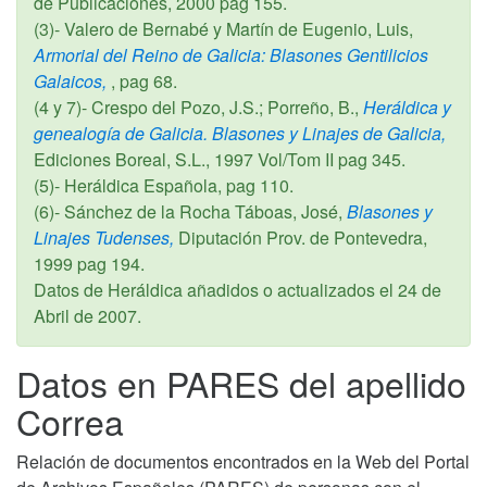
de Publicaciones,
2000
pag 155.
(3)- Valero de Bernabé y Martín de Eugenio, Luis,
Armorial del Reino de Galicia: Blasones Gentilicios
Galaicos,
, pag 68.
(4 y 7)- Crespo del Pozo, J.S.; Porreño, B.,
Heráldica y
genealogía de Galicia. Blasones y Linajes de Galicia,
Ediciones Boreal, S.L.,
1997
Vol/Tom II pag 345.
(5)- Heráldica Española, pag 110.
(6)- Sánchez de la Rocha Táboas, José,
Blasones y
Linajes Tudenses,
Diputación Prov. de Pontevedra,
1999
pag 194.
Datos de Heráldica añadidos o actualizados el
24 de
Abril de 2007
.
Datos en PARES del apellido
Correa
Relación de documentos encontrados en la Web del Portal