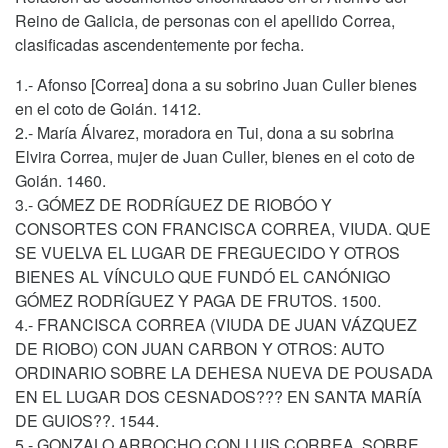
Reino de Galicia, de personas con el apellido Correa,
clasificadas ascendentemente por fecha.
1.- Afonso [Correa] dona a su sobrino Juan Culler bienes
en el coto de Goián. 1412.
2.- María Álvarez, moradora en Tui, dona a su sobrina
Elvira Correa, mujer de Juan Culler, bienes en el coto de
Goián. 1460.
3.- GÓMEZ DE RODRÍGUEZ DE RIOBÓO Y
CONSORTES CON FRANCISCA CORREA, VIUDA. QUE
SE VUELVA EL LUGAR DE FREGUECIDO Y OTROS
BIENES AL VÍNCULO QUE FUNDÓ EL CANÓNIGO
GÓMEZ RODRÍGUEZ Y PAGA DE FRUTOS. 1500.
4.- FRANCISCA CORREA (VIUDA DE JUAN VÁZQUEZ
DE RIOBO) CON JUAN CARBON Y OTROS: AUTO
ORDINARIO SOBRE LA DEHESA NUEVA DE POUSADA
EN EL LUGAR DOS CESNADOS??? EN SANTA MARÍA
DE GUIOS??. 1544.
5.- GONZALO ARROCHO CON LUIS CORREA, SOBRE