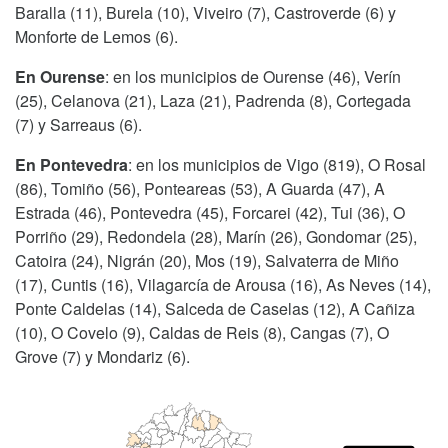
Baralla (11), Burela (10), Viveiro (7), Castroverde (6) y
Monforte de Lemos (6).
En Ourense
: en los municipios de Ourense (46), Verín
(25), Celanova (21), Laza (21), Padrenda (8), Cortegada
(7) y Sarreaus (6).
En Pontevedra
: en los municipios de Vigo (819), O Rosal
(86), Tomiño (56), Ponteareas (53), A Guarda (47), A
Estrada (46), Pontevedra (45), Forcarei (42), Tui (36), O
Porriño (29), Redondela (28), Marín (26), Gondomar (25),
Catoira (24), Nigrán (20), Mos (19), Salvaterra de Miño
(17), Cuntis (16), Vilagarcía de Arousa (16), As Neves (14),
Ponte Caldelas (14), Salceda de Caselas (12), A Cañiza
(10), O Covelo (9), Caldas de Reis (8), Cangas (7), O
Grove (7) y Mondariz (6).