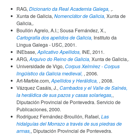
RAG,
Dicionario da Real Academia Galega,
,.
Xunta de Galicia,
Nomenclátor de Galicia,
Xunta de
Galicia,.
Boullón Agrelo, A.I.; Sousa Fernández, X.,
Cartografía dos apelidos de Galicia,
Instituto da
Lingua Galega - USC,
2001
.
INEbase,
Aplicativo Apellidos,
INE,
2011
.
ARG,
Arquivo do Reino de Galicia,
Xunta de Galicia,.
Universidade de Vigo,
Corpus Xelmírez - Corpus
lingüístico da Galicia medieval,
,
2006
.
Art-Marble.com,
Apellidos y Heráldica,
,
2008
.
Vázquez Casáis, J.,
Cambados y el Valle de Salnés,
la heráldica de sus pazos y casas solariegas,
,
Diputación Provincial de Pontevedra. Servicio de
Publicaciones,
2000
.
Rodríguez Fernández-Broullón, Rafael,
Las
hidalguías del Morrazo a través de sus piedras de
armas,
, Diputación Provincial de Pontevedra.