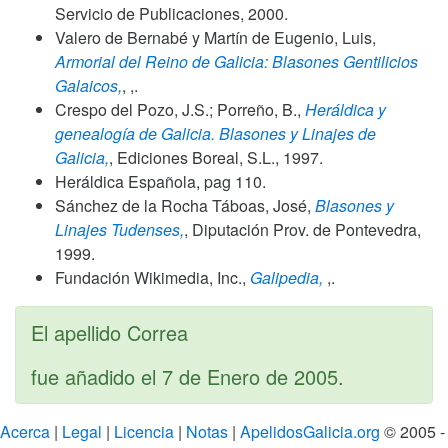
Servicio de Publicaciones,
2000
.
Valero de Bernabé y Martín de Eugenio, Luis,
Armorial del Reino de Galicia: Blasones Gentilicios
Galaicos,
, ,.
Crespo del Pozo, J.S.; Porreño, B.,
Heráldica y
genealogía de Galicia. Blasones y Linajes de
Galicia,
, Ediciones Boreal, S.L.,
1997
.
Heráldica Española, pag 110.
Sánchez de la Rocha Táboas, José,
Blasones y
Linajes Tudenses,
, Diputación Prov. de Pontevedra,
1999
.
Fundación Wikimedia, Inc.,
Galipedia,
,.
El apellido Correa
fue añadido el
7 de Enero de 2005
.
Acerca
|
Legal
|
Licencia
|
Notas
|
ApelidosGalicia.org
© 2005 -