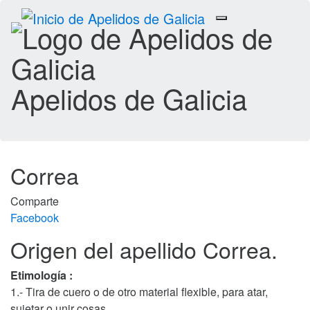
Toggle
navigation
Apelidos de Galicia
Correa
Comparte
Facebook
Origen del apellido Correa.
Etimología :
1.- Tira de cuero o de otro material flexible, para atar,
sujetar o unir cosas.