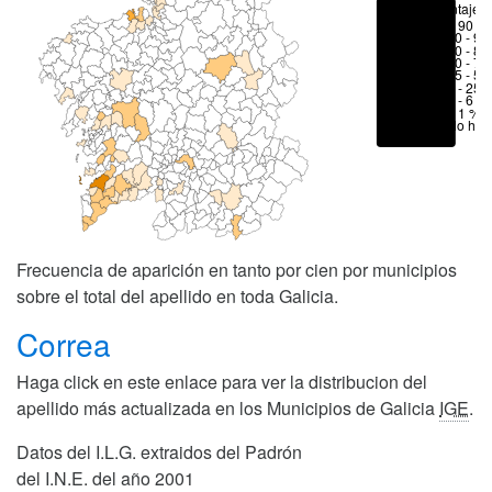
Porcentajes
> 90 %
80 - 90
70 - 80
50 - 70
25 - 50
6 - 25 
1 - 6 %
< 1 %
No hay
Frecuencia de aparición en tanto por cien por municipios
sobre el total del apellido en toda Galicia.
Correa
Haga click en este enlace para ver la distribucion del
apellido más actualizada en los Municipios de Galicia
IGE
.
Datos del I.L.G. extraidos del Padrón
del I.N.E. del año 2001