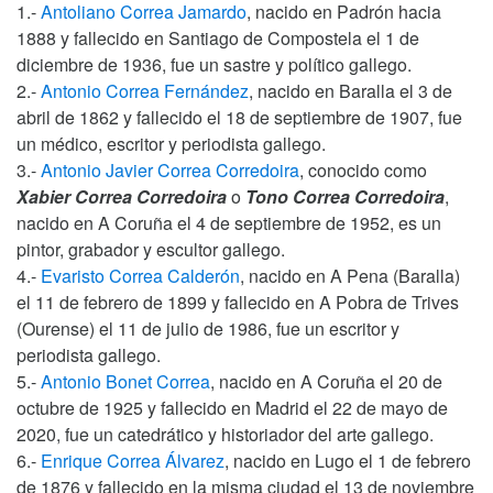
1.-
Antoliano Correa Jamardo
, nacido en Padrón hacia
1888 y fallecido en Santiago de Compostela el 1 de
diciembre de 1936, fue un sastre y político gallego.
2.-
Antonio Correa Fernández
, nacido en Baralla el 3 de
abril de 1862 y fallecido el 18 de septiembre de 1907, fue
un médico, escritor y periodista gallego.
3.-
Antonio Javier Correa Corredoira
, conocido como
Xabier Correa Corredoira
o
Tono Correa Corredoira
,
nacido en A Coruña el 4 de septiembre de 1952, es un
pintor, grabador y escultor gallego.
4.-
Evaristo Correa Calderón
, nacido en A Pena (Baralla)
el 11 de febrero de 1899 y fallecido en A Pobra de Trives
(Ourense) el 11 de julio de 1986, fue un escritor y
periodista gallego.
5.-
Antonio Bonet Correa
, nacido en A Coruña el 20 de
octubre de 1925 y fallecido en Madrid el 22 de mayo de
2020, fue un catedrático y historiador del arte gallego.
6.-
Enrique Correa Álvarez
, nacido en Lugo el 1 de febrero
de 1876 y fallecido en la misma ciudad el 13 de noviembre