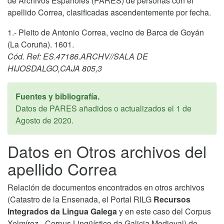
de Archivos Españoles (PARES) de personas con el
apellido Correa, clasificadas ascendentemente por fecha.
1.- Pleito de Antonio Correa, vecino de Barca de Goyán
(La Coruña). 1601.
Cód. Ref: ES.47186.ARCHV//SALA DE
HIJOSDALGO,CAJA 805,3
Fuentes y bibliografía.
Datos de PARES añadidos o actualizados el
1 de
Agosto de 2020
.
Datos en Otros archivos del
apellido Correa
Relación de documentos encontrados en otros archivos
(Catastro de la Ensenada, el Portal RILG
Recursos
Integrados da Lingua Galega
y en este caso del Corpus
Xelmírez - Corpus Lingüístico da Galicia Medieval) de