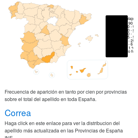
Porcentajes
> 90 %
80 - 90
70 - 80
50 - 70
25 - 50
6 - 25 
1 - 6 %
< 1 %
No hay
Frecuencia de aparición en tanto por cien por provincias
sobre el total del apellido en toda España.
Correa
Haga click en este enlace para ver la distribucion del
apellido más actualizada en las Provincias de España
INE
.