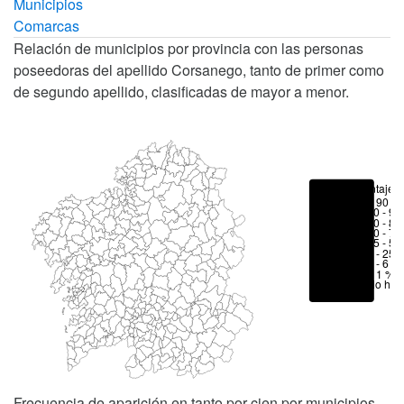
Municipios
Comarcas
Relación de municipios por provincia con las personas
poseedoras del apellido Corsanego, tanto de primer como
de segundo apellido, clasificadas de mayor a menor.
Porcentajes
> 90 %
80 - 90
70 - 80
50 - 70
25 - 50
6 - 25 
1 - 6 %
< 1 %
No hay
Frecuencia de aparición en tanto por cien por municipios