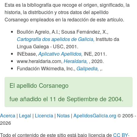
Esta es la bibliografía que recoge el origen, significado, la
historia, la distribución y otros datos del apellido
Corsanego empleados en la redacción de este artículo.
Boullón Agrelo, A.I.; Sousa Fernández, X.,
Cartografía dos apelidos de Galicia,
Instituto da
Lingua Galega - USC,
2001
.
INEbase,
Aplicativo Apellidos,
INE,
2011
.
www.heraldaria.com,
Heraldaria,
,
2020
.
Fundación Wikimedia, Inc.,
Galipedia,
,.
El apellido Corsanego
fue añadido el
11 de Septiembre de 2004
.
Acerca
|
Legal
|
Licencia
|
Notas
|
ApelidosGalicia.org
© 2005 -
2026
Todo el contenido de este sitio está bajo licencia de
CC BY-