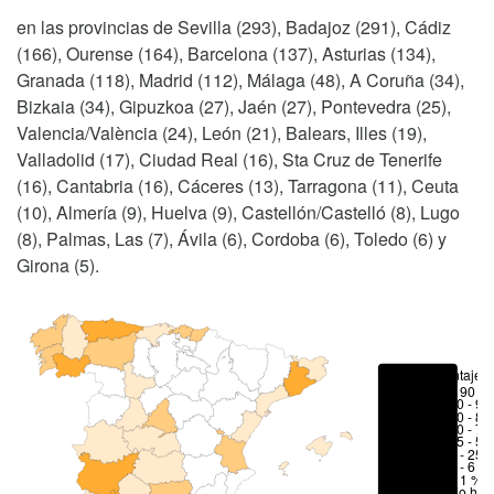
en las provincias de Sevilla (293), Badajoz (291), Cádiz
(166), Ourense (164), Barcelona (137), Asturias (134),
Granada (118), Madrid (112), Málaga (48), A Coruña (34),
Bizkaia (34), Gipuzkoa (27), Jaén (27), Pontevedra (25),
Valencia/València (24), León (21), Balears, Illes (19),
Valladolid (17), Ciudad Real (16), Sta Cruz de Tenerife
(16), Cantabria (16), Cáceres (13), Tarragona (11), Ceuta
(10), Almería (9), Huelva (9), Castellón/Castelló (8), Lugo
(8), Palmas, Las (7), Ávila (6), Cordoba (6), Toledo (6) y
Girona (5).
Porcentajes
> 90 %
80 - 90
70 - 80
50 - 70
25 - 50
6 - 25 
1 - 6 %
< 1 %
No hay