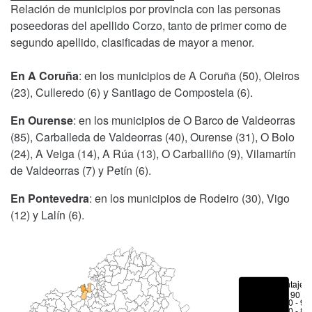
Relación de municipios por provincia con las personas
poseedoras del apellido Corzo, tanto de primer como de
segundo apellido, clasificadas de mayor a menor.
En A Coruña
: en los municipios de A Coruña (50), Oleiros
(23), Culleredo (6) y Santiago de Compostela (6).
En Ourense
: en los municipios de O Barco de Valdeorras
(85), Carballeda de Valdeorras (40), Ourense (31), O Bolo
(24), A Veiga (14), A Rúa (13), O Carballiño (9), Vilamartín
de Valdeorras (7) y Petín (6).
En Pontevedra
: en los municipios de Rodeiro (30), Vigo
(12) y Lalín (6).
Porcentajes
> 90 %
80 - 90
70 - 80