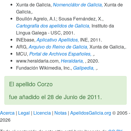
Xunta de Galicia,
Nomenclátor de Galicia,
Xunta de
Galicia,.
Boullón Agrelo, A.I.; Sousa Fernández, X.,
Cartografía dos apelidos de Galicia,
Instituto da
Lingua Galega - USC,
2001
.
INEbase,
Aplicativo Apellidos,
INE,
2011
.
ARG,
Arquivo do Reino de Galicia,
Xunta de Galicia,.
MCU,
Portal de Archivos Españoles,
,.
www.heraldaria.com,
Heraldaria,
,
2020
.
Fundación Wikimedia, Inc.,
Galipedia,
,.
El apellido Corzo
fue añadido el
28 de Junio de 2011
.
Acerca
|
Legal
|
Licencia
|
Notas
|
ApelidosGalicia.org
© 2005 -
2026