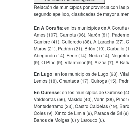
Relación de municipios por provincia con las 
segundo apellido, clasificadas de mayor a men
En A Coruña
: en los municipios de A Coruña 
Ames (107), Carnota (96), Narón (81), Paderne 
Cambre (41), Culleredo (38), A Laracha (37), Coi
Muros (21), Padrón (21), Brión (19), Carballo (1
Abegondo (14), Fene (14), Neda (14), Negreir
(9), O Pino (9), Vilarmaior (9), Arzúa (7), A Bañ
En Lugo
: en los municipios de Lugo (98), Vil
Lemos (18), Chantada (17), Quiroga (15), Pedraf
En Ourense
: en los municipios de Ourense (4
Valdeorras (56), Maside (40), Verín (38), Piñor 
Montederramo (23), Castro Caldelas (19), Barba
Coles (9), Xinzo de Limia (9), Parada de Sil (9),
Baños de Molgas (6) y Larouco (6).