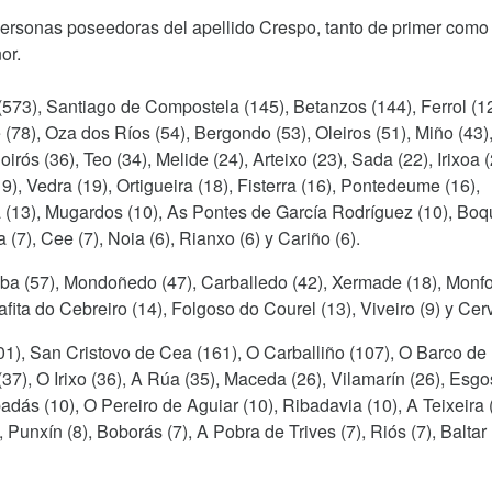
personas poseedoras del apellido Crespo, tanto de primer como
or.
(573), Santiago de Compostela (145), Betanzos (144), Ferrol (1
(78), Oza dos Ríos (54), Bergondo (53), Oleiros (51), Miño (43)
rós (36), Teo (34), Melide (24), Arteixo (23), Sada (22), Irixoa (
9), Vedra (19), Ortigueira (18), Fisterra (16), Pontedeume (16),
a (13), Mugardos (10), As Pontes de García Rodríguez (10), Bo
a (7), Cee (7), Noia (6), Rianxo (6) y Cariño (6).
alba (57), Mondoñedo (47), Carballedo (42), Xermade (18), Monfo
ita do Cebreiro (14), Folgoso do Courel (13), Viveiro (9) y Cerv
01), San Cristovo de Cea (161), O Carballiño (107), O Barco de
(37), O Irixo (36), A Rúa (35), Maceda (26), Vilamarín (26), Esgo
dás (10), O Pereiro de Aguiar (10), Ribadavia (10), A Teixeira 
 Punxín (8), Boborás (7), A Pobra de Trives (7), Riós (7), Baltar 