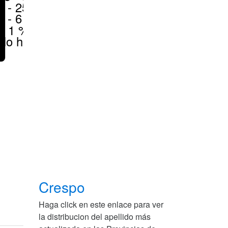
6 - 25 %
1 - 6 %
< 1 %
No hay
Crespo
Haga click en este enlace para ver
la distribucion del apellido más