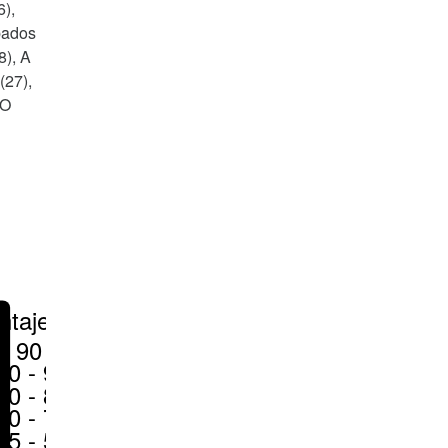
6),
bados
8), A
(27),
 O
ntajes
> 90 %
80 - 90 %
70 - 80 %
50 - 70 %
25 - 50 %