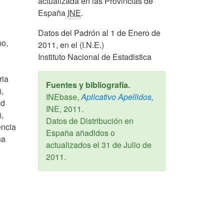
actualizada en las Provincias de
España
INE
.
Datos del Padrón al 1 de Enero de
po,
2011, en el (I.N.E.)
Instituto Nacional de Estadistica
ria
Fuentes y bibliografía.
),
INEbase,
Aplicativo Apellidos,
ad
INE,
2011
.
,
Datos de Distribución en
encia
España añadidos o
na
actualizados el
31 de Julio de
2011
.