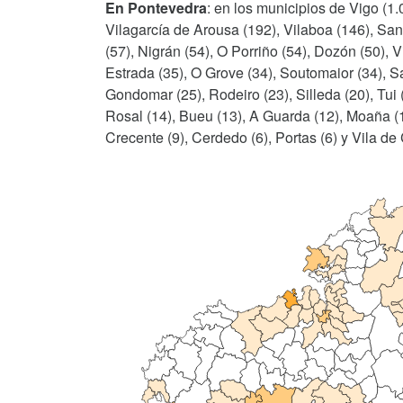
En Pontevedra
: en los municipios de Vigo (1.
Vilagarcía de Arousa (192), Vilaboa (146), Sa
(57), Nigrán (54), O Porriño (54), Dozón (50),
Estrada (35), O Grove (34), Soutomaior (34), S
Gondomar (25), Rodeiro (23), Silleda (20), Tui
Rosal (14), Bueu (13), A Guarda (12), Moaña (12)
Crecente (9), Cerdedo (6), Portas (6) y Vila de 