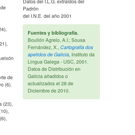
Datos del I.L.G. extraidos del
 de
Padrón
del I.N.E. del año 2001
24),
Fuentes y bibliografía.
,
Boullón Agrelo, A.I.; Sousa
21),
Fernández, X.,
Cartografía dos
apelidos de Galicia,
Instituto da
queixón
Lingua Galega - USC,
2001
.
Datos de Distribución en
Galicia añadidos o
rte de
actualizados el
28 de
o (6).
Diciembre de 2010
.
s (23),
(10),
(6),