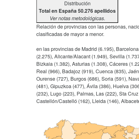
Distribución
Total en España 50.276 apellidos
Ver notas metodológicas.
Relación de provincias con las personas, nacid
clasificadas de mayor a menor.
en las provincias de Madrid (6.195), Barcelona
(2.275), Alicante/Alacant (1.949), Sevilla (1.7
Bizkaia (1.382), Asturias (1.308), Cáceres (1.
Real (966), Badajoz (919), Cuenca (835), Jaén 
Ourense (727), Burgos (686), Soria (591), Nava
(481), Gipuzkoa (477), Ávila (386), Huelva (306
(232), Lugo (223), Palmas, Las (222), Sta Cruz
Castellón/Castelló (162), Lleida (146), Albacet