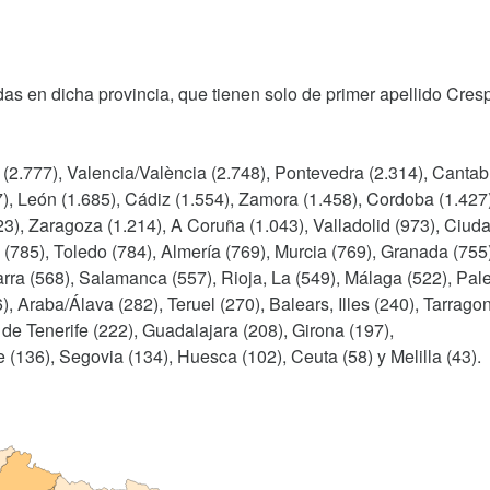
as en dicha provincia, que tienen solo de primer apellido Cres
 (2.777), Valencia/València (2.748), Pontevedra (2.314), Cantab
37), León (1.685), Cádiz (1.554), Zamora (1.458), Cordoba (1.427
223), Zaragoza (1.214), A Coruña (1.043), Valladolid (973), Ciud
(785), Toledo (784), Almería (769), Murcia (769), Granada (755)
rra (568), Salamanca (557), Rioja, La (549), Málaga (522), Pal
), Araba/Álava (282), Teruel (270), Balears, Illes (240), Tarrago
 de Tenerife (222), Guadalajara (208), Girona (197),
e (136), Segovia (134), Huesca (102), Ceuta (58) y Melilla (43).