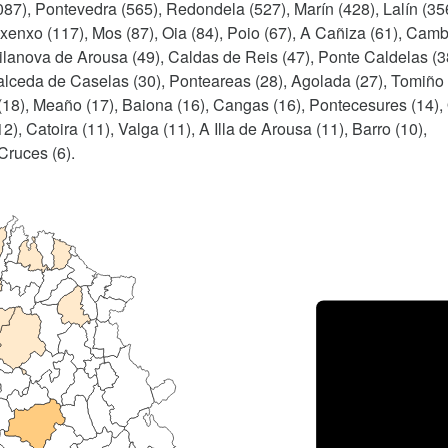
087), Pontevedra (565), Redondela (527), Marín (428), Lalín (35
nxenxo (117), Mos (87), Oia (84), Poio (67), A Cañiza (61), Cam
 Vilanova de Arousa (49), Caldas de Reis (47), Ponte Caldelas (3
alceda de Caselas (30), Ponteareas (28), Agolada (27), Tomiño 
 (18), Meaño (17), Baiona (16), Cangas (16), Pontecesures (14),
, Catoira (11), Valga (11), A Illa de Arousa (11), Barro (10),
Cruces (6).
Porce