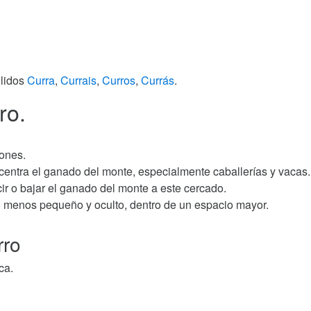
llidos
Curra
,
Currais
,
Curros
,
Currás
.
ro.
ones.
entra el ganado del monte, especialmente caballerías y vacas.
ir o bajar el ganado del monte a este cercado.
o menos pequeño y oculto, dentro de un espacio mayor.
rro
ca.