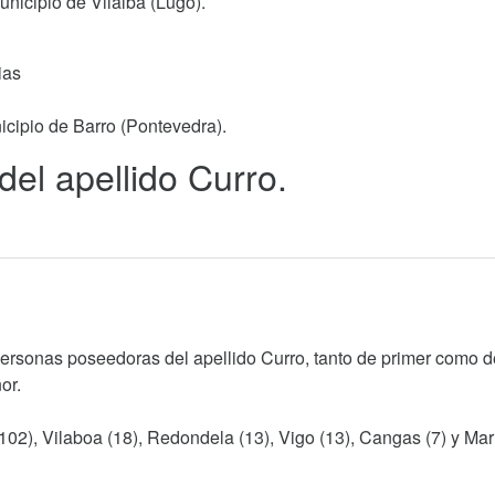
unicipio de Vilalba (Lugo).
ias
icipio de Barro (Pontevedra).
del apellido Curro.
personas poseedoras del apellido Curro, tanto de primer como d
or.
102), Vilaboa (18), Redondela (13), Vigo (13), Cangas (7) y Marí