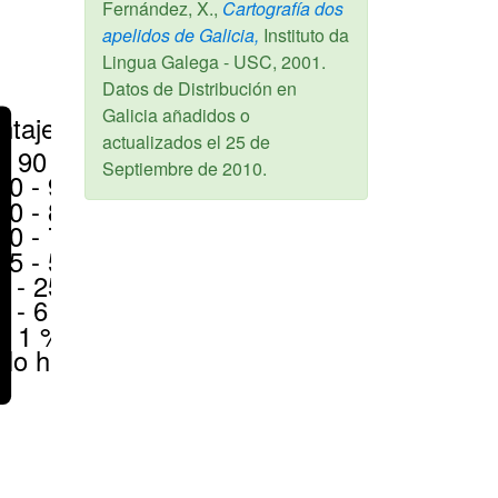
Fernández, X.,
Cartografía dos
apelidos de Galicia,
Instituto da
Lingua Galega - USC,
2001
.
Datos de Distribución en
Galicia añadidos o
ntajes
actualizados el
25 de
> 90 %
Septiembre de 2010
.
80 - 90 %
70 - 80 %
50 - 70 %
25 - 50 %
6 - 25 %
1 - 6 %
< 1 %
No hay