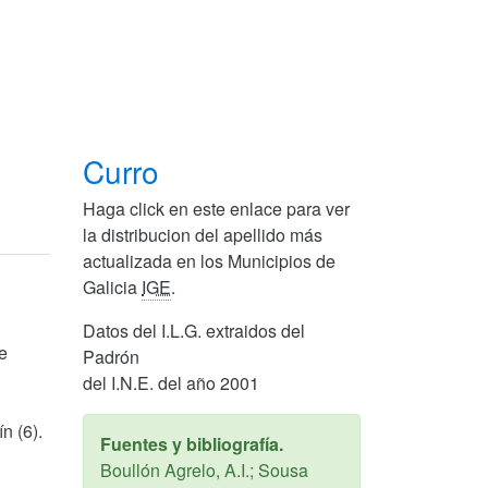
Curro
Haga click en este enlace para ver
la distribucion del apellido más
actualizada en los Municipios de
Galicia
IGE
.
Datos del I.L.G. extraidos del
e
Padrón
del I.N.E. del año 2001
n (6).
Fuentes y bibliografía.
Boullón Agrelo, A.I.; Sousa