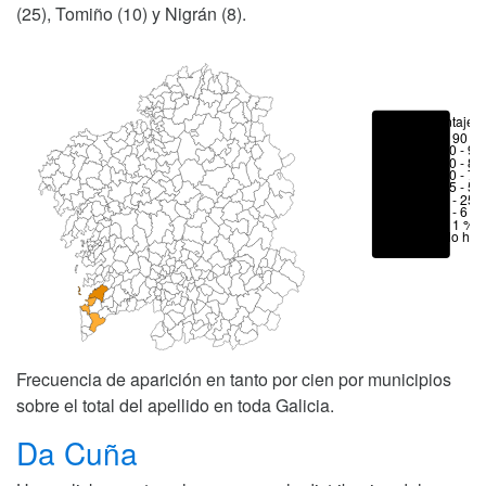
(25), Tomiño (10) y Nigrán (8).
Porcentajes
> 90 %
80 - 90
70 - 80
50 - 70
25 - 50
6 - 25 
1 - 6 %
< 1 %
No hay
Frecuencia de aparición en tanto por cien por municipios
sobre el total del apellido en toda Galicia.
Da Cuña