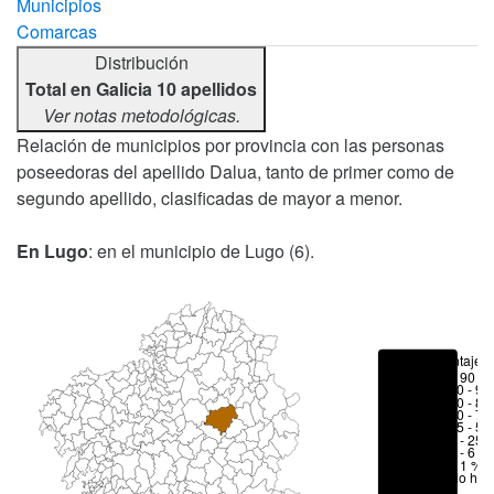
Municipios
Comarcas
Distribución
Total en Galicia 10 apellidos
Ver notas metodológicas.
Relación de municipios por provincia con las personas
poseedoras del apellido Dalua, tanto de primer como de
segundo apellido, clasificadas de mayor a menor.
En Lugo
: en el municipio de Lugo (6).
Porcentajes
> 90 %
80 - 90
70 - 80
50 - 70
25 - 50
6 - 25 
1 - 6 %
< 1 %
No hay