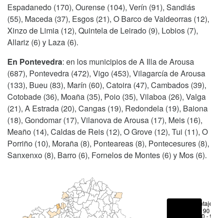
Espadanedo (170), Ourense (104), Verín (91), Sandiás
(55), Maceda (37), Esgos (21), O Barco de Valdeorras (12),
Xinzo de Limia (12), Quintela de Leirado (9), Lobios (7),
Allariz (6) y Laza (6).
En Pontevedra
: en los municipios de A Illa de Arousa
(687), Pontevedra (472), Vigo (453), Vilagarcía de Arousa
(133), Bueu (83), Marín (60), Catoira (47), Cambados (39),
Cotobade (36), Moaña (35), Poio (35), Vilaboa (26), Valga
(21), A Estrada (20), Cangas (19), Redondela (19), Baiona
(18), Gondomar (17), Vilanova de Arousa (17), Meis (16),
Meaño (14), Caldas de Reis (12), O Grove (12), Tui (11), O
Porriño (10), Moraña (8), Ponteareas (8), Pontecesures (8),
Sanxenxo (8), Barro (6), Fornelos de Montes (6) y Mos (6).
Porcentajes
> 90 %
80 - 90