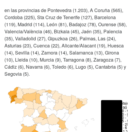
en las provincias de Pontevedra (1.203), A Coruña (565),
Cordoba (225), Sta Cruz de Tenerife (127), Barcelona
(119), Madrid (114), León (81), Badajoz (78), Ourense (58),
Valencia/València (46), Bizkaia (45), Jaén (35), Palencia
(35), Valladolid (27), Gipuzkoa (26), Palmas, Las (24),
Asturias (23), Cuenca (22), Alicante/Alacant (19), Huesca
(14), Sevilla (14), Zamora (14), Salamanca (13), Girona
(10), Lleida (10), Murcia (9), Tarragona (8), Zaragoza (7),
Cádiz (6), Navarra (6), Toledo (6), Lugo (5), Cantabria (5) y
Segovia (5).
Porcentajes
> 90 %
80 - 90
70 - 80
50 - 70
25 - 50
6 - 25 
1 - 6 %
< 1 %